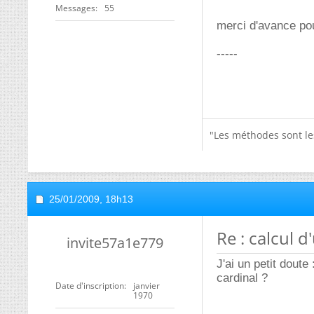
Messages
55
merci d'avance pou
-----
"Les méthodes sont le
25/01/2009,
18h13
Re : calcul d
invite57a1e779
J'ai un petit doute 
cardinal ?
Date d'inscription
janvier
1970