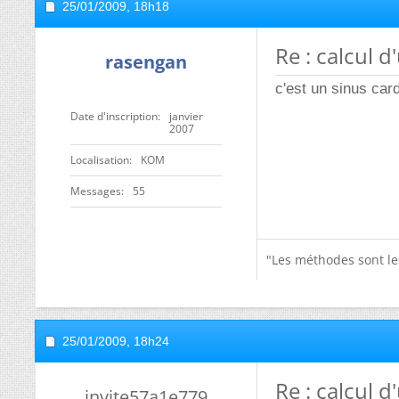
25/01/2009,
18h18
Re : calcul d
rasengan
c'est un sinus card
Date d'inscription
janvier
2007
Localisation
KOM
Messages
55
"Les méthodes sont le
25/01/2009,
18h24
Re : calcul d
invite57a1e779