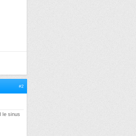
#2
l le sinus