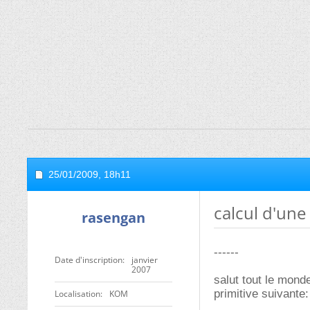
25/01/2009,
18h11
calcul d'une
rasengan
------
Date d'inscription
janvier
2007
salut tout le mond
primitive suivante:
Localisation
KOM