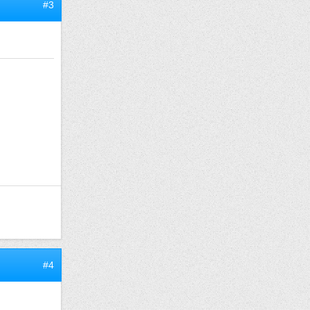
#3
#4