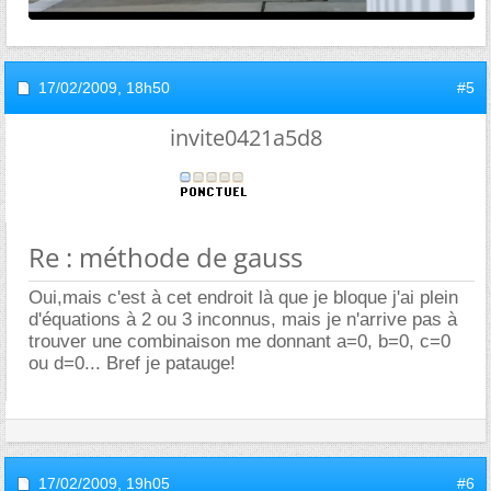
17/02/2009,
18h50
#5
invite0421a5d8
Re : méthode de gauss
Oui,mais c'est à cet endroit là que je bloque j'ai plein
d'équations à 2 ou 3 inconnus, mais je n'arrive pas à
trouver une combinaison me donnant a=0, b=0, c=0
ou d=0... Bref je patauge!
17/02/2009,
19h05
#6