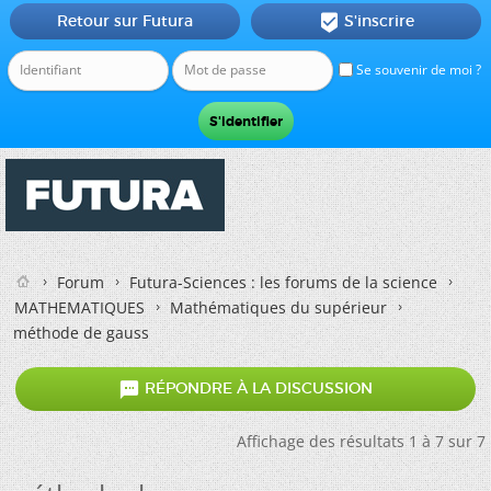
Retour sur Futura
S'inscrire

Se souvenir de moi ?
Forum
Futura-Sciences : les forums de la science
MATHEMATIQUES
Mathématiques du supérieur
méthode de gauss

RÉPONDRE À LA DISCUSSION
Affichage des résultats 1 à 7 sur 7