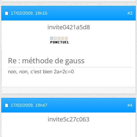
17/02/2009,
18h15
#3
invite0421a5d8
Re : méthode de gauss
non, non, c'est bien 2a+2c=0
17/02/2009,
18h47
#4
invite5c27c063