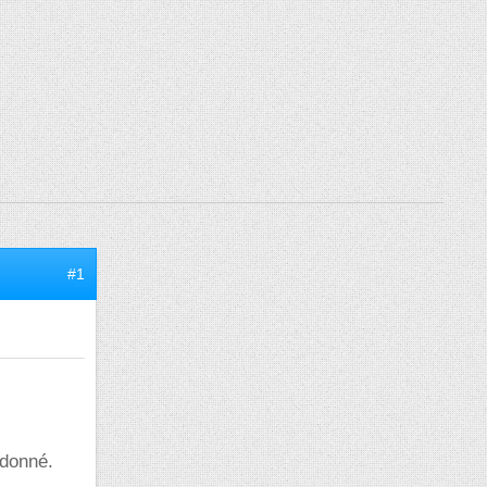
#1
 donné.