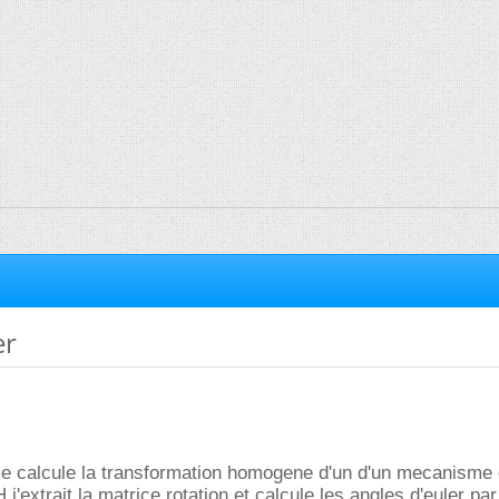
er
i me calcule la transformation homogene d'un d'un mecanisme
H j'extrait la matrice rotation et calcule les angles d'euler par