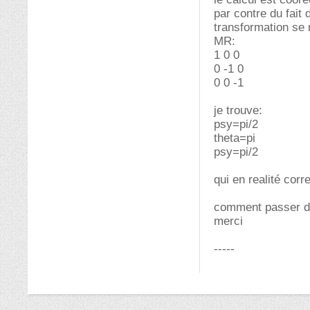
par contre du fait 
transformation se 
MR:
1 0 0
0 -1 0
0 0 -1
je trouve:
psy=pi/2
theta=pi
psy=pi/2
qui en realité corr
comment passer de 
merci
-----