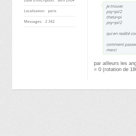
Date d'inscription
avril 2004
je trouve:
Localisation
paris
psy=pi/2
theta=pi
Messages
2 342
psy=pi/2
qui en realité co
comment passer d
merci
par ailleurs les an
= 0 (rotation de 1