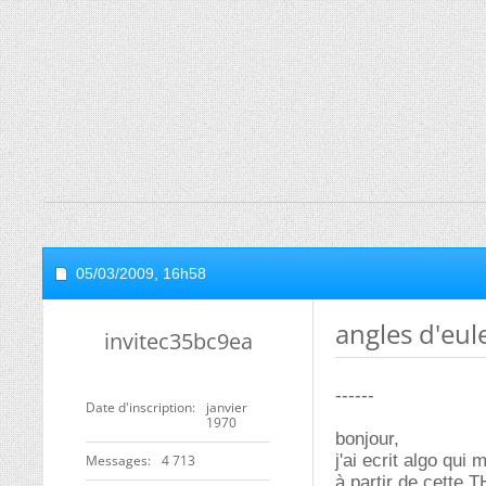
05/03/2009,
16h58
angles d'eul
invitec35bc9ea
------
Date d'inscription
janvier
1970
bonjour,
j'ai ecrit algo qu
Messages
4 713
à partir de cette T