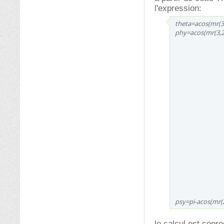
l'expression:
theta=acos(mr(3,
phy=acos(mr(3,2)
psy=pi-acos(mr(2
le calcul est coore