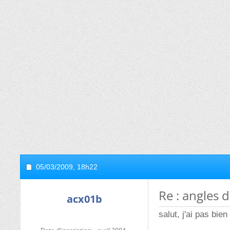
05/03/2009,
18h22
Re : angles d
acx01b
salut, j'ai pas bie