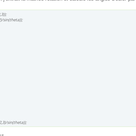
3));
/sin(theta));
,3)/sin(theta));
ct.