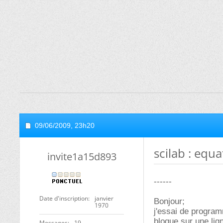
09/06/2009,
23h20
scilab : equa
invite1a15d893
------
Date d'inscription
janvier
Bonjour;
1970
j'essai de program
bloque sur une lign
Messages
19