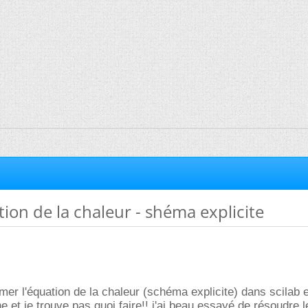
tion de la chaleur - shéma explicite
mer l'équation de la chaleur (schéma explicite) dans scilab 
e et je trouve pas quoi faire!! j'ai beau essayé de résoudre l