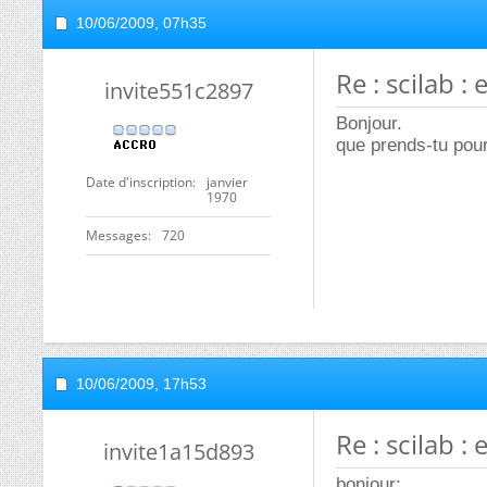
10/06/2009,
07h35
Re : scilab :
invite551c2897
Bonjour.
que prends-tu pou
Date d'inscription
janvier
1970
Messages
720
10/06/2009,
17h53
Re : scilab :
invite1a15d893
bonjour;