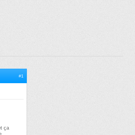
#1
et ça
e