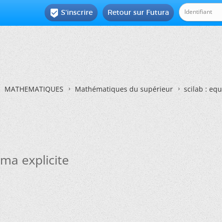
S'inscrire
Retour sur Futura

MATHEMATIQUES
Mathématiques du supérieur
scilab : eq
éma explicite