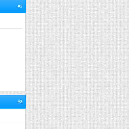
#2
#3