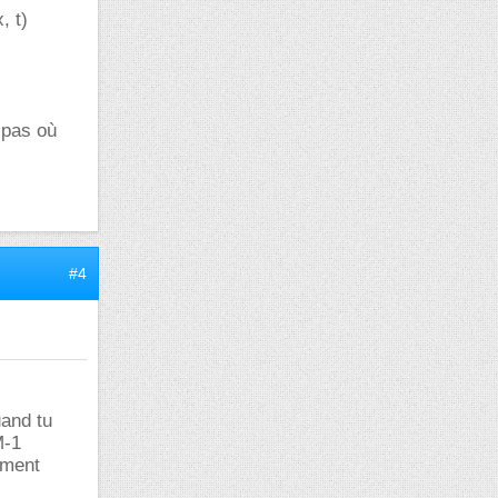
, t)
 pas où
#4
uand tu
M-1
mment