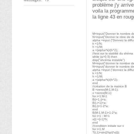
problème j'y arrive
voila la programme 
la ligne 43 en rou
M=input("Donner le nombre de 
N=input("Donner le nbre de désc
alpha =input ("Donnez la diffu
k =1/N;
h =1/M;
a =(alpha*k)/(h^2);
//test sur la stablité du shéma
while (a>0.5) then
disp("shcéma instable")
M=input("donner le nombre de 
N=input("donner le nombre de p
alpha =input ("donnez la diffu
k =1/N;
h =1/M;
a =(alpha*k)/(h^2);
end
//création de la matrice B
B =zeros(M-1,M-1);
x =zeros(M,1);
for i=1:M-1
B(i+1,i)=a;
B(i,i+1)=a;
B(i,i)=1-2*a;
end
B(M-1,M-1)=1-2*a;
for i=1 : M+1
x(i) =(i-1)*h;
end
//condition initiale sur x
for i=1:M
T(i,1)=sin((%pi)*x(i));