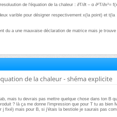
resoluution de l'équation de la chaleur : ∂T/∂t – α ∂²T/∂x²= f(x
deux varible pour désigner respectivement x(la point) et t(la
ent du a une mauvaise déclaration de matrice mais je trouve
 equation de la chaleur - shéma explicite
lab, mais tu devrais pas mettre quelque chose dans ton B q
 produit ? là ça me donne l'impression que pour T tu as bien 
 j fixé) mais pour B, si j'étais la bestiole je saurais pas co