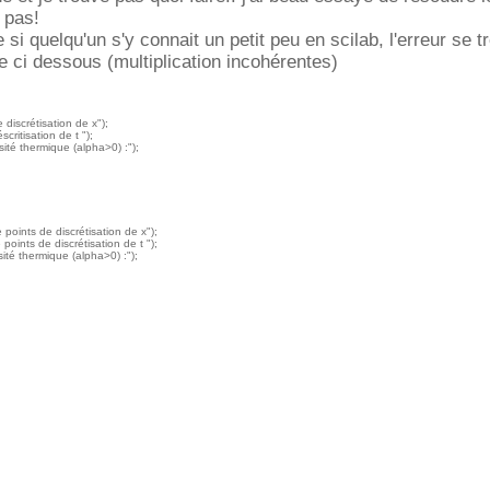
 pas!
si quelqu'un s'y connait un petit peu en scilab, l'erreur se t
ge ci dessous (multiplication incohérentes)
discrétisation de x");
ritisation de t ");
sité thermique (alpha>0) :");
points de discrétisation de x");
oints de discrétisation de t ");
sité thermique (alpha>0) :");