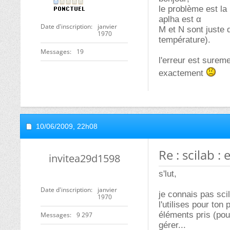
le problème est la 
aplha est α
Date d'inscription
janvier
M et N sont juste 
1970
température).
Messages
19
l'erreur est surem
exactement
10/06/2009,
22h08
Re : scilab :
invitea29d1598
s'lut,
Date d'inscription
janvier
je connais pas sci
1970
l'utilises pour ton
éléments pris (pour
Messages
9 297
gérer...