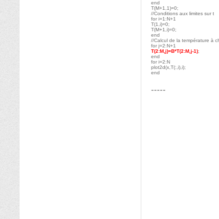
end
T(M+1,1)=0;
//Conditions aux limites sur t
for i=1:N+1
T(1,i)=0;
T(M+1,i)=0;
end
//Calcul de la température à c
for j=2:N+1
T(2:M,j)=B*T(2:M,j-1)
;
end
for i=2:N
plot2d(x,T(:,i),i);
end
-----