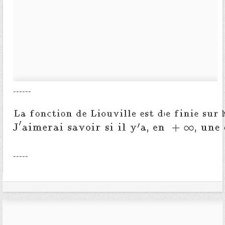
------
-----