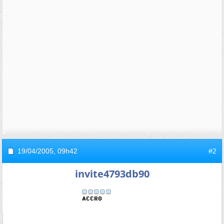
19/04/2005,
09h42
#2
invite4793db90