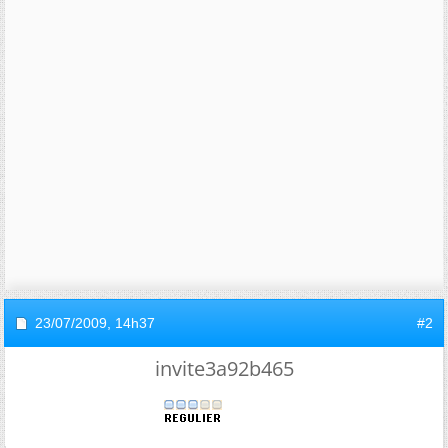
23/07/2009,
14h37
#2
invite3a92b465