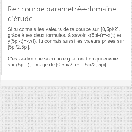
Re : courbe parametrée-domaine
d'étude
Si tu connais les valeurs de ta courbe sur [0,5pi/2],
grâce à tes deux formules, à savoir x(5pi-t)=-x(t) et
y(5pi-t)=-y(t), tu connais aussi les valeurs prises sur
[5pi/2,5pi].
C'est-à-dire que si on note g la fonction qui envoie t
sur (5pi-t), l'image de [0,5pi/2] est [5pi/2, 5pi].