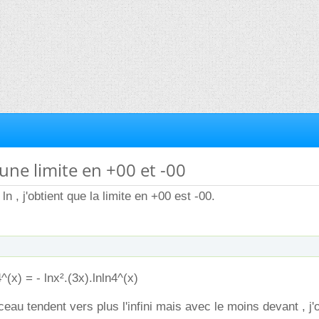
'une limite en +00 et -00
ln , j'obtient que la limite en +00 est -00.
^(x) = - lnx².(3x).lnln4^(x)
eau tendent vers plus l'infini mais avec le moins devant , j'o