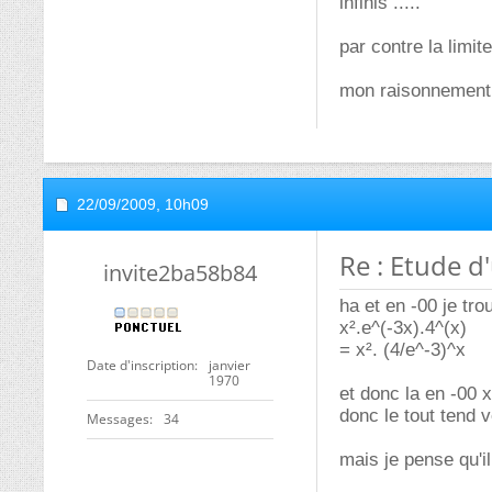
infinis .....
par contre la limite
mon raisonnement e
22/09/2009,
10h09
Re : Etude d
invite2ba58b84
ha et en -00 je tro
x².e^(-3x).4^(x)
= x². (4/e^-3)^x
Date d'inscription
janvier
1970
et donc la en -00 
donc le tout tend 
Messages
34
mais je pense qu'il