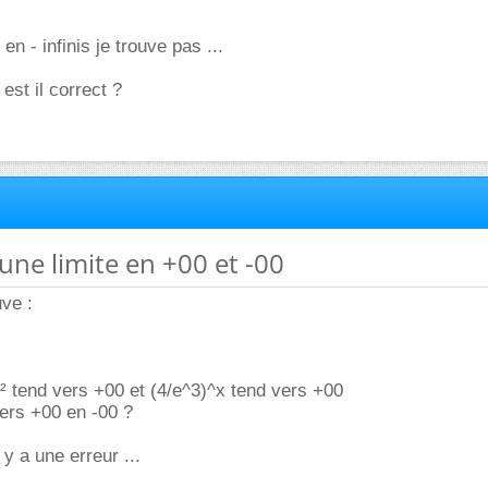
 en - infinis je trouve pas ...
st il correct ?
'une limite en +00 et -00
uve :
x² tend vers +00 et (4/e^3)^x tend vers +00
vers +00 en -00 ?
 y a une erreur ...