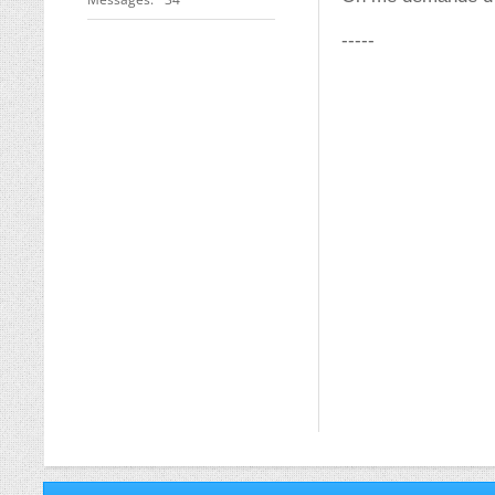
-----