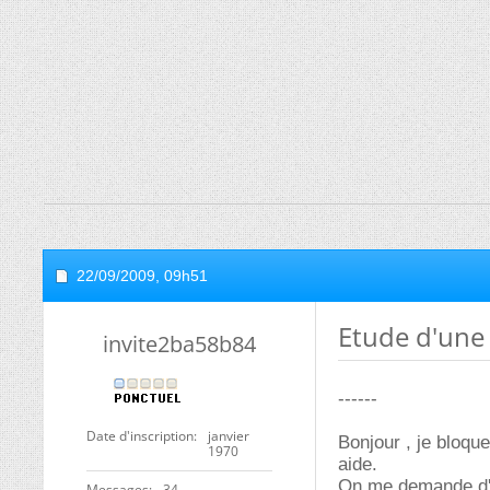
22/09/2009,
09h51
Etude d'une 
invite2ba58b84
------
Date d'inscription
janvier
Bonjour , je bloque
1970
aide.
On me demande d'et
Messages
34