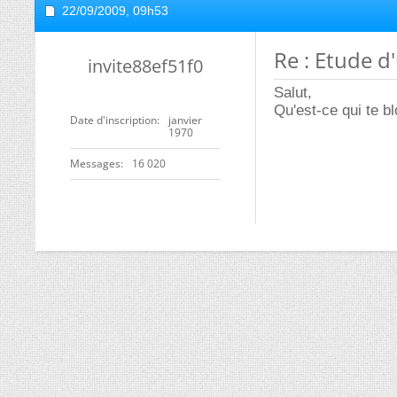
22/09/2009,
09h53
Re : Etude d
invite88ef51f0
Salut,
Qu'est-ce qui te bl
Date d'inscription
janvier
1970
Messages
16 020