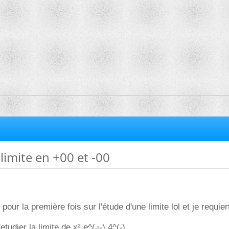
limite en +00 et -00
 pour la première fois sur l'étude d'une limite lol et je requier
udier la limite de x²
.
e^(
)
.
4^(
)
-3x
x