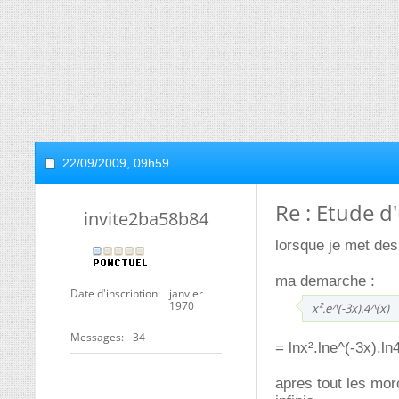
22/09/2009,
09h59
Re : Etude d
invite2ba58b84
lorsque je met des 
ma demarche :
Date d'inscription
janvier
1970
x².e^(-3x).4^(x)
Messages
34
= lnx².lne^(-3x).ln4
apres tout les morc