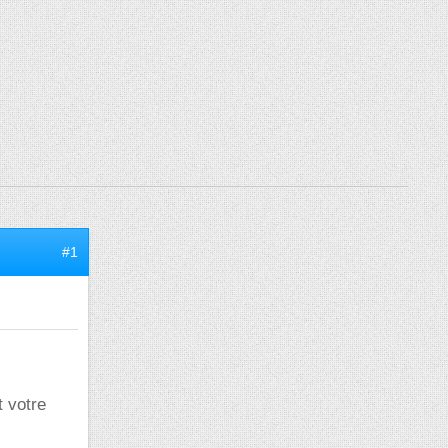
#1
t votre