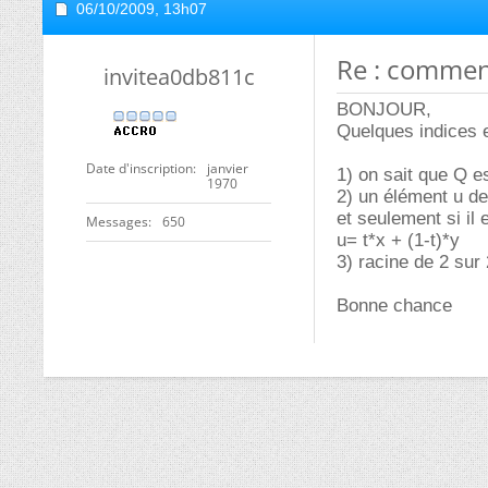
06/10/2009,
13h07
Re : commen
invitea0db811c
BONJOUR,
Quelques indices e
Date d'inscription
janvier
1) on sait que Q 
1970
2) un élément u de 
et seulement si il e
Messages
650
u= t*x + (1-t)*y
3) racine de 2 sur 
Bonne chance