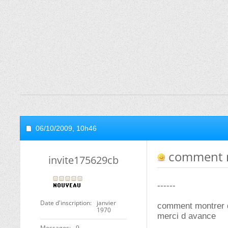
06/10/2009,
10h46
comment m
invite175629cb
------
Date d'inscription
janvier
comment montrer 
1970
merci d avance
Messages
9