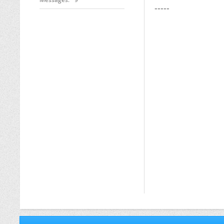
-----