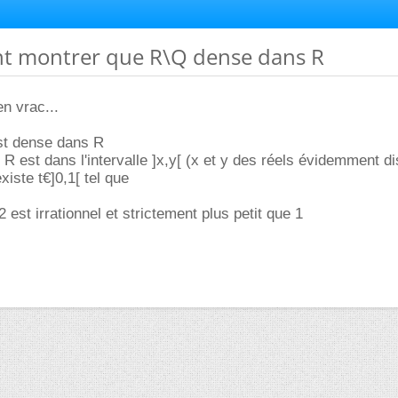
t montrer que R\Q dense dans R
n vrac...
est dense dans R
R est dans l'intervalle ]x,y[ (x et y des réels évidemment dis
xiste t€]0,1[ tel que
2 est irrationnel et strictement plus petit que 1