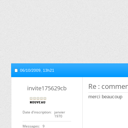
06/10/2009,
13h21
Re : commen
invite175629cb
merci beaucoup
Date d'inscription
janvier
1970
Messages
9