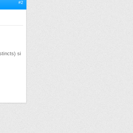
#2
tincts) si