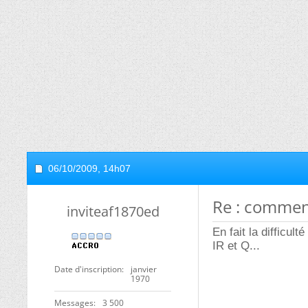
06/10/2009,
14h07
Re : commen
inviteaf1870ed
En fait la difficul
IR et Q...
Date d'inscription
janvier
1970
Messages
3 500