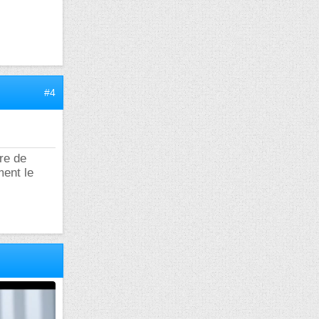
#4
ire de
ment le