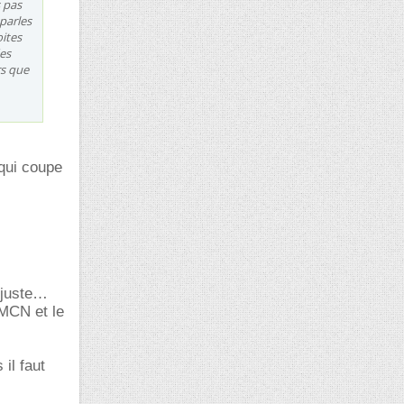
s pas
parles
oites
es
rs que
qui coupe
as juste
AMCN et le
il faut