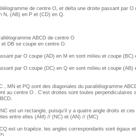
lélogramme de centre O, et delta une droite passant par O 
n N, (AB) en P et (CD) en Q.
rallélogramme ABCD de centre O
 et DB se coupe en centre O.
passant par O coupe (AD) en M en sont milieu et coupe (BC)
assant par O coupe (DC) en Q en sont milieu et coupe (AB) 
AC , MN et PQ sont des diagonales du parallélogramme ABC
ent au centre O . C’est droites sont toutes perpendiculaires 
ABCD.
NC est un rectangle, puisqu’il y a quatre angle droits et ces
èles entre elles (AM) // (NC) et (AN) // (MC)
CQ est un trapèze. les angles correspondants sont égaux et
P).