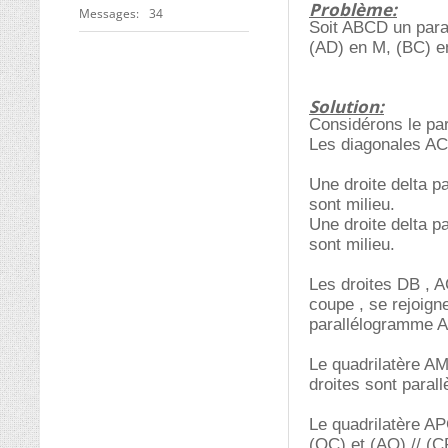
Problème:
Messages
34
Soit ABCD un paral
(AD) en M, (BC) e
Solution:
Considérons le pa
Les diagonales AC
Une droite delta 
sont milieu.
Une droite delta p
sont milieu.
Les droites DB , 
coupe , se rejoign
parallélogramme 
Le quadrilatère AM
droites sont parall
Le quadrilatère AP
(QC) et (AQ) // (C