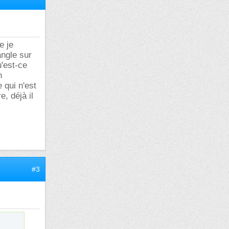
e je
ngle sur
u'est-ce
n
 qui n'est
, déjà il
#3