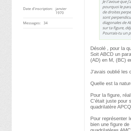
Je t'avoue que j
pourquoi le para
Date d'inscription
janvier
de droites perpe
1970
sont perpendicul
diagonales de AB
Messages
34
sur ta figure, déj
Pourrais-tu un pe
Désolé , pour la q
Soit ABCD un paral
(AD) en M, (BC) e
J'avais oublié les 
Quelle est la nat
Pour la figure, réa
C’était juste pour
quadrilatère APCQ
Pour représenter l
bien une figure de
quadrilatères AMC