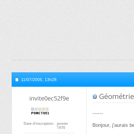
11/07/2005,
13h28
Géométrie
invite0ec52f9e
------
Date d'inscription
janvier
Bonjour, j'aurais be
1970