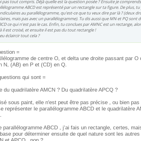
'ai pas tout compris. Déjà quelle est la question posée ? Ensuite je comprend
llélogramme ABCD est représenté par un rectangle sur ta figure. De plus, tu 
ndiculaires au parallélogramme, qu'est-ce que tu veux dire par là ? (deux dr
aires, mais pas avec un parallélogramme). Tu dis aussi que MN et PQ sont d
CD ce qui n'est pas le cas. Enfin, tu conclues par AMNC est un rectange, alo
à il est croisé, et ensuite il est pas du tout rectangle !
u éclaircir tout cela ?
uestion =
lélogramme de centre O, et delta une droite passant par O 
n N, (AB) en P et (CD) en Q.
questions qui sont =
ure du quadrilatère AMCN ? Du quadrilatère APCQ ?
lisé sous paint, elle n'est peut être pas précise , ou bien p
 se représenter le parallélogramme ABCD et le quadrilatère 
.
e parallélogramme ABCD , j’ai fais un rectangle, certes, mais 
 base pour déterminer ensuite de quel nature sont les autres
N et APCQ , non ?