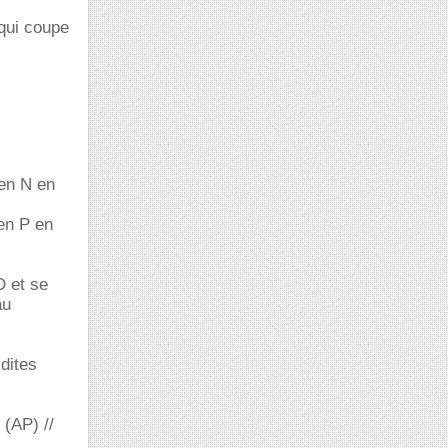
qui coupe
 en N en
en P en
D et se
au
 dites
 (AP) //