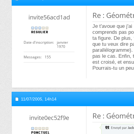
Re : Géomét
invite56acd1ad
Je t'avoue que j'ai
comprends pas pou
ta figure. De plus
Date d'inscription
janvier
que tu veux dire p
1970
parallélogramme).
pas le cas. Enfin,
Messages
155
est croisé, et ensu
Pourrais-tu un peu 
11/07/2005,
14h14
Re : Géomét
invite0ec52f9e
Envoyé par
Jac