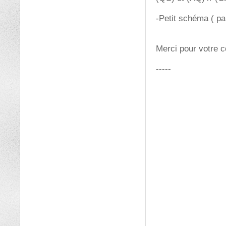
-Petit schéma ( p
Merci pour votre c
-----