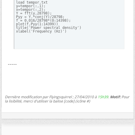
load tempor.txt

y=tempor(:,1);

x=tempor(:,2);

Y = fft(y,28798);

Pyy = Y.*conj(Y)/28798;

f = 0.016/28798*(0:14398);

plot(f,Pyy(1:14399))

title('Power spectral density')

xlabel('Frequency (Hz)')
-----
Dernière modification par Flyingsquirrel ; 27/04/2010 à
15h39
.
Motif:
Pour
la lisibilité, merci d'utiliser la balise [code] (icône #)