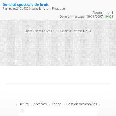
Densité spectrale de bruit
Par invite219d4326 dans le forum Physique
Réponses:
1
Dernier message:
10/01/2007,
19h53
Fuseau horaire GMT +1. Il est actuellement
17h03
.
-
Futura
-
Archives
-
Conso
-
Gestion des cookies
-
Politique de confidentialité
-
Haut de page