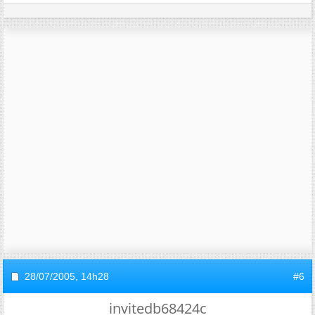
28/07/2005,
14h28
#6
invitedb68424c