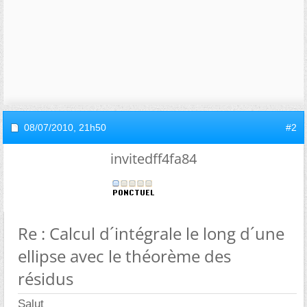
08/07/2010,
21h50
#2
invitedff4fa84
Re : Calcul d´intégrale le long d´une
ellipse avec le théorème des
résidus
Salut