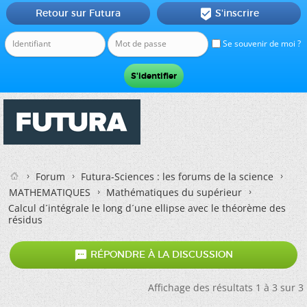
Retour sur Futura
S'inscrire

Se souvenir de moi ?
Forum
Futura-Sciences : les forums de la science
MATHEMATIQUES
Mathématiques du supérieur
Calcul d´intégrale le long d´une ellipse avec le théorème des
résidus

RÉPONDRE À LA DISCUSSION
Affichage des résultats 1 à 3 sur 3