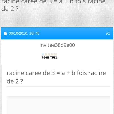
racine caree de 3 = a + b fois racine
de 2 ?
30/10/2010,
16h45
#1
invitee38d9e00
racine caree de 3 = a + b fois racine
de 2 ?