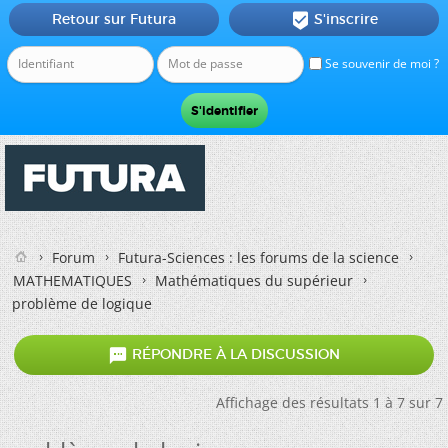
Retour sur Futura
S'inscrire

Se souvenir de moi ?
Forum
Futura-Sciences : les forums de la science
MATHEMATIQUES
Mathématiques du supérieur
problème de logique

RÉPONDRE À LA DISCUSSION
Affichage des résultats 1 à 7 sur 7