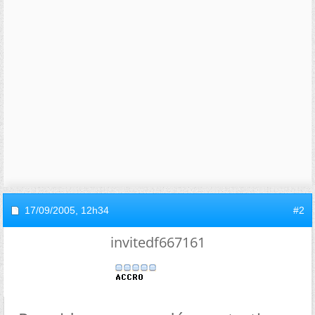
17/09/2005,
12h34
#2
invitedf667161