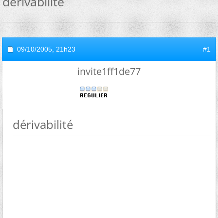
dérivabilité
09/10/2005,
21h23
#1
invite1ff1de77
dérivabilité