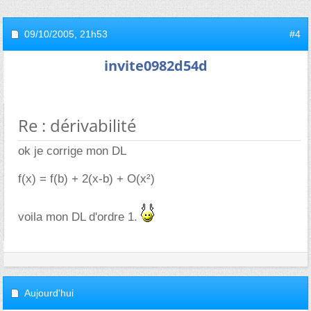
09/10/2005,
21h53
#4
invite0982d54d
Re : dérivabilité
ok je corrige mon DL
f(x) = f(b) + 2(x-b) + O(x²)
voila mon DL d'ordre 1.
Aujourd'hui