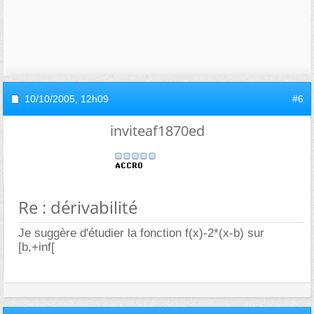
10/10/2005,
12h09
#6
inviteaf1870ed
Re : dérivabilité
Je suggère d'étudier la fonction f(x)-2*(x-b) sur
[b,+inf[