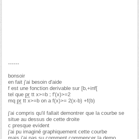
------
bonsoir
en fait j'ai besoin d'aide
f est une fonction derivable sur [b,+inf[
tel que
pr
tt x>=b ; f'(x)>=2
mq
pr
tt x>=b on a f(x)>= 2(x-b) +f(b)
j'ai compris qu'il fallait demontrer que la courbe se
situe au dessus de cette droite
c presque evident
j'ai pu imaginé graphiquement cette courbe
mais j'ai pas su comment commencer la demo