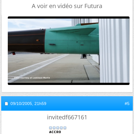
A voir en vidéo sur Futura
09/10/2005,
21h59
#5
invitedf667161