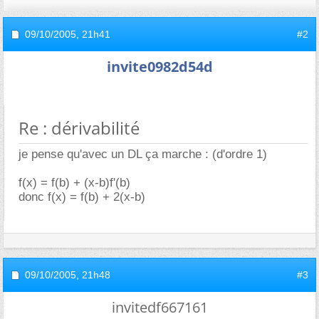
09/10/2005,
21h41
#2
invite0982d54d
Re : dérivabilité
je pense qu'avec un DL ça marche : (d'ordre 1)
f(x) = f(b) + (x-b)f'(b)
donc f(x) = f(b) + 2(x-b)
09/10/2005,
21h48
#3
invitedf667161