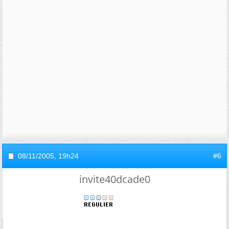
08/11/2005,
19h24
#6
invite40dcade0