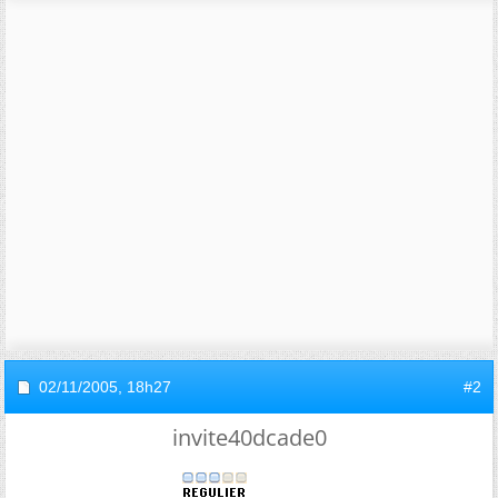
02/11/2005,
18h27
#2
invite40dcade0