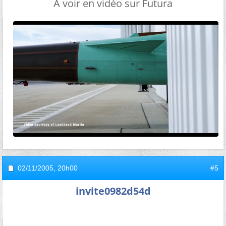
A voir en vidéo sur Futura
02/11/2005,
20h00
#5
invite0982d54d