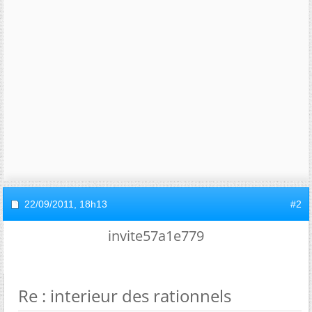
22/09/2011,
18h13
#2
invite57a1e779
Re : interieur des rationnels