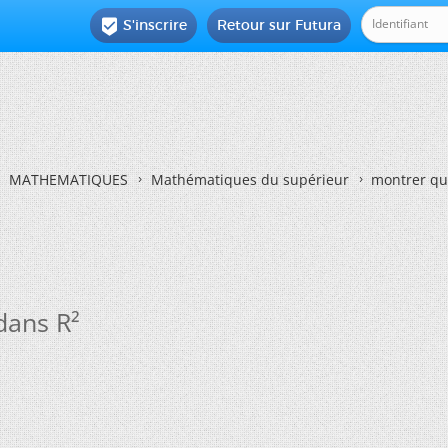
S'inscrire
Retour sur Futura

MATHEMATIQUES
Mathématiques du supérieur
montrer que
 dans R²