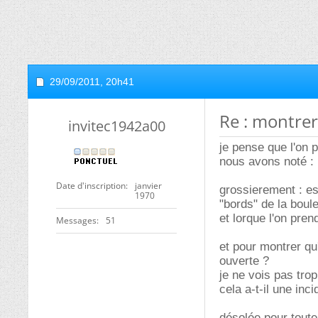
29/09/2011,
20h41
Re : montrer
invitec1942a00
je pense que l'on 
nous avons noté : 
Date d'inscription
janvier
grossierement : es
1970
"bords" de la boul
et lorque l'on pren
Messages
51
et pour montrer qu
ouverte ?
je ne vois pas trop
cela a-t-il une inc
désolée pour toute