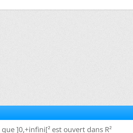
 que ]0,+infini[² est ouvert dans R²