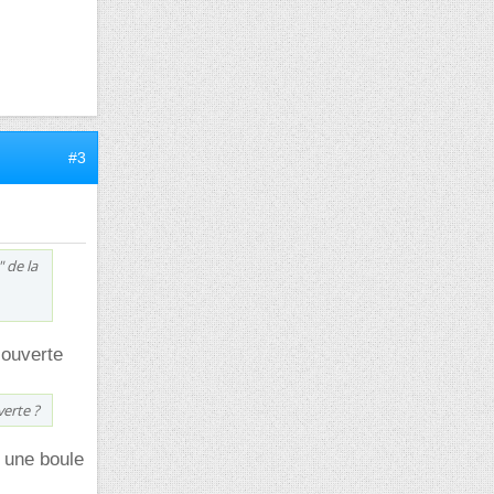
#3
 de la
 ouverte
erte ?
t une boule