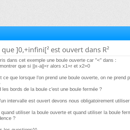
 que ]0,+infini[² est ouvert dans R²
pris dans cet exemple une boule ouverte car "<" dans :
montrer que si ||x-a||<r alors x1>r et x2>0
t ce que lorsque l'on prend une boule ouverte, on ne prend p
e
d les bords de la boule c'est une boule fermée ?
'un intervalle est ouvert devons nous obligatoirement utilise
 quand utiliser la boule ouverte et quand utiliser la boule fer
idence ?
s les questions^^