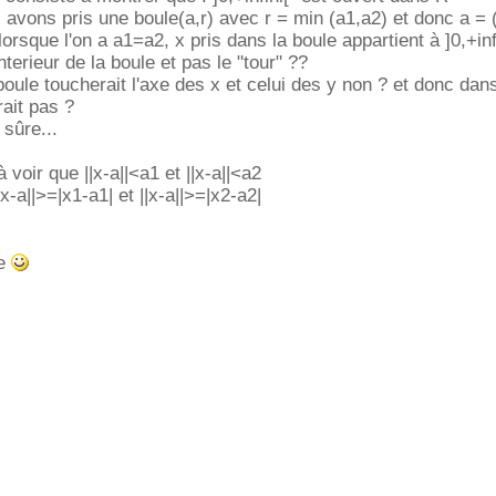
s avons pris une boule(a,r) avec r = min (a1,a2) et donc a = 
rsque l'on a a1=a2, x pris dans la boule appartient à ]0,+inf
nterieur de la boule et pas le "tour" ??
 boule toucherait l'axe des x et celui des y non ? et donc da
rait pas ?
 sûre...
 voir que ||x-a||<a1 et ||x-a||<a2
-a||>=|x1-a1| et ||x-a||>=|x2-a2|
de