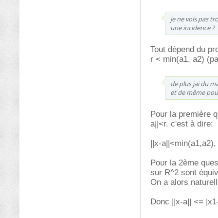
je ne vois pas tr
une incidence ?
Tout dépend du pro
r < min(a1, a2) (p
de plus jai du m
et de même pour
Pour la première qu
a||<r. c'est à dire:
||x-a||<min(a1,a2),
Pour la 2ème quest
sur R^2 sont équiva
On a alors naturell
Donc ||x-a|| <= |x1-