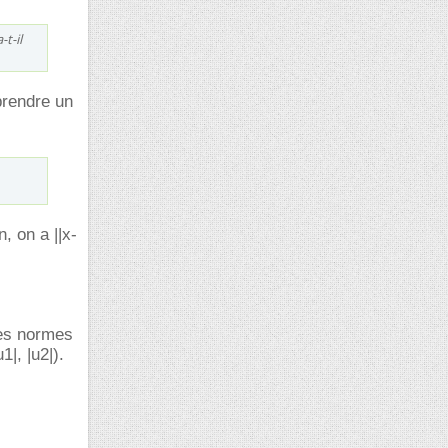
t-il
prendre un
, on a ||x-
les normes
1|, |u2|).