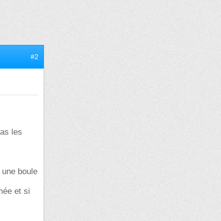
#2
as les
r une boule
mée et si