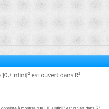
]0,+infini[² est ouvert dans R²
i consiste à montrer que : ]0,+infini[² est ouvert dans R²