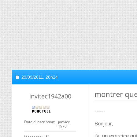
29/09/2011,
20h24
montrer que 
invitec1942a00
------
Date d'inscription
janvier
Bonjour,
1970
j'ai un exercice qu
Messages
51