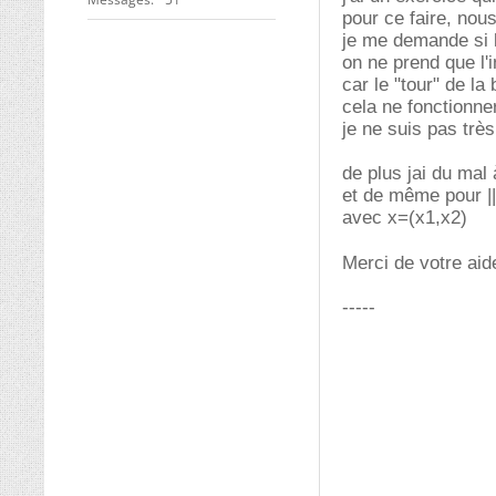
pour ce faire, nou
je me demande si lo
on ne prend que l'i
car le "tour" de la
cela ne fonctionne
je ne suis pas très
de plus jai du mal à
et de même pour ||x
avec x=(x1,x2)
Merci de votre ai
-----