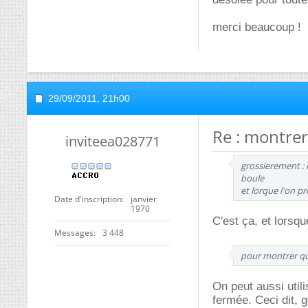
merci beaucoup !
29/09/2011,
21h00
Re : montrer
inviteea028771
grossierement : 
boule
et lorque l'on p
Date d'inscription
janvier
1970
C'est ça, et lorsq
Messages
3 448
pour montrer qu'
On peut aussi util
fermée. Ceci dit, 