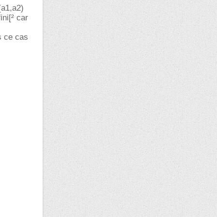
(a1,a2)
ini[² car
ns ce cas