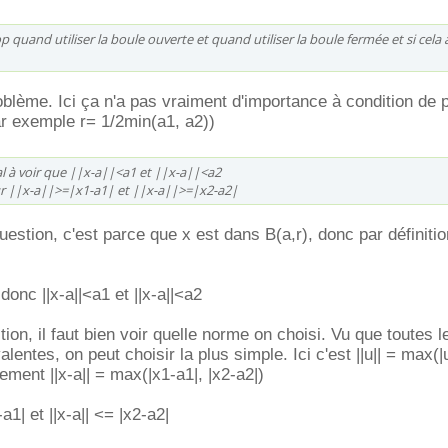
op quand utiliser la boule ouverte et quand utiliser la boule fermée et si cela a-
blème. Ici ça n'a pas vraiment d'importance à condition de 
ar exemple r= 1/2min(a1, a2))
al à voir que ||x-a||<a1 et ||x-a||<a2
 ||x-a||>=|x1-a1| et ||x-a||>=|x2-a2|
estion, c'est parce que x est dans B(a,r), donc par définition
 donc ||x-a||<a1 et ||x-a||<a2
ion, il faut bien voir quelle norme on choisi. Vu que toutes 
lentes, on peut choisir la plus simple. Ici c'est ||u|| = max(|u
ement ||x-a|| = max(|x1-a1|, |x2-a2|)
a1| et ||x-a|| <= |x2-a2|