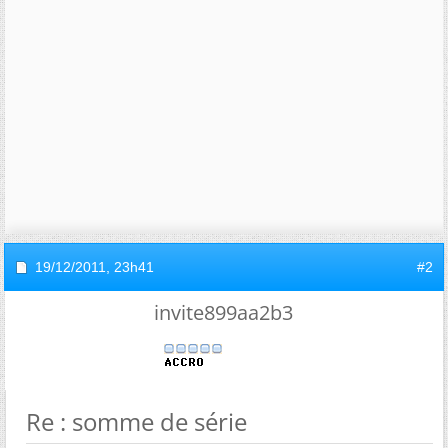
19/12/2011,
23h41
#2
invite899aa2b3
Re : somme de série