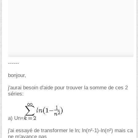
------
bonjour,
j'aurai besoin d'aide pour trouver la somme de ces 2
séries:
a) Un=
j'ai essayé de transformer le ln; ln(n²-1)-ln(n²) mais ca
ne m'avance pas