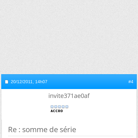
20/12/2011,
14h07
#4
invite371ae0af
Re : somme de série