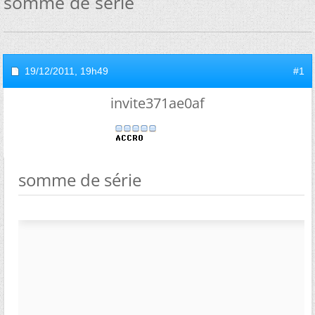
somme de série
19/12/2011,
19h49
#1
invite371ae0af
somme de série