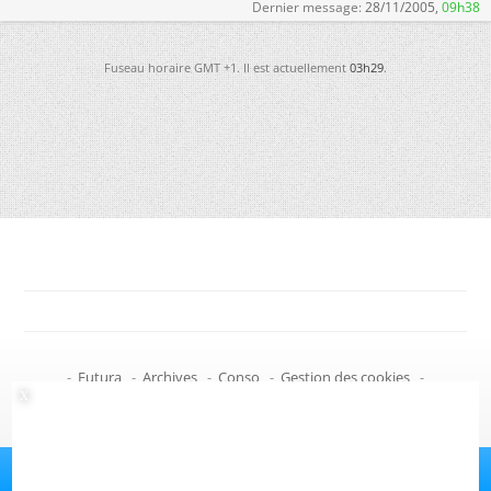
Dernier message:
28/11/2005,
09h38
Fuseau horaire GMT +1. Il est actuellement
03h29
.
-
Futura
-
Archives
-
Conso
-
Gestion des cookies
-
Politique de confidentialité
-
Haut de page