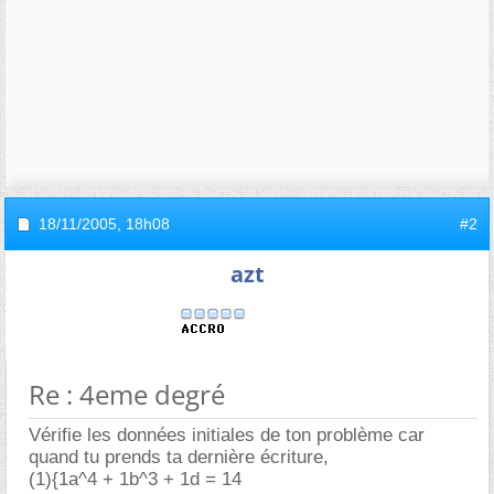
18/11/2005,
18h08
#2
azt
Re : 4eme degré
Vérifie les données initiales de ton problème car
quand tu prends ta dernière écriture,
(1){1a^4 + 1b^3 + 1d = 14