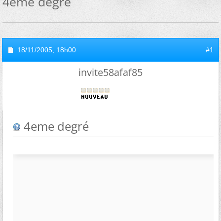
4eme degré
18/11/2005,
18h00
#1
invite58afaf85
4eme degré