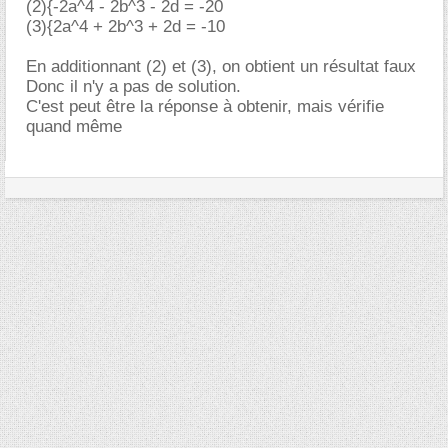
(2){-2a^4 - 2b^3 - 2d = -20
(3){2a^4 + 2b^3 + 2d = -10
En additionnant (2) et (3), on obtient un résultat faux
Donc il n'y a pas de solution.
C'est peut être la réponse à obtenir, mais vérifie
quand même