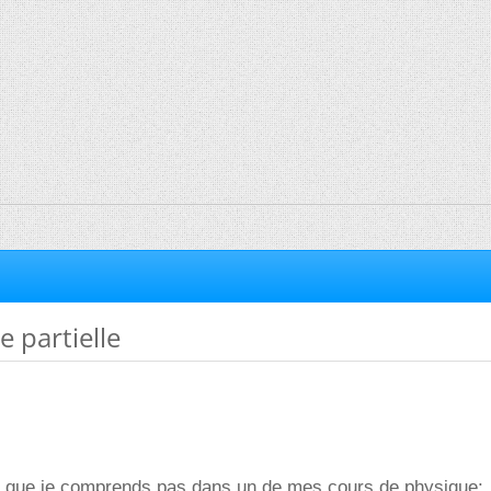
e partielle
re que je comprends pas dans un de mes cours de physique: