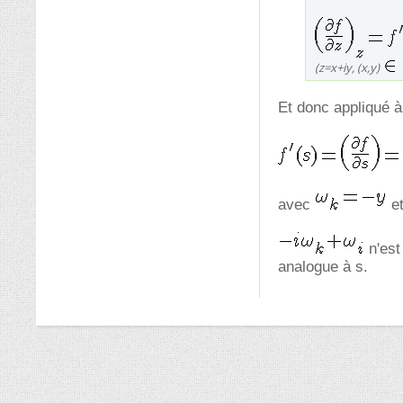
(z=x+iy, (x,y)
Et donc appliqué à
avec
e
n'est
analogue à s.