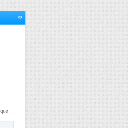
#2
 que :