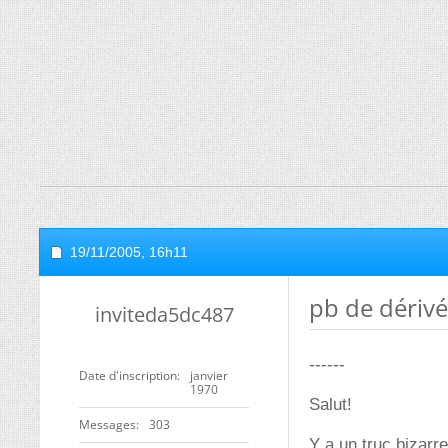
19/11/2005,
16h11
pb de dérivé
inviteda5dc487
------
Date d'inscription
janvier
1970
Salut!
Messages
303
Y a un truc bizar