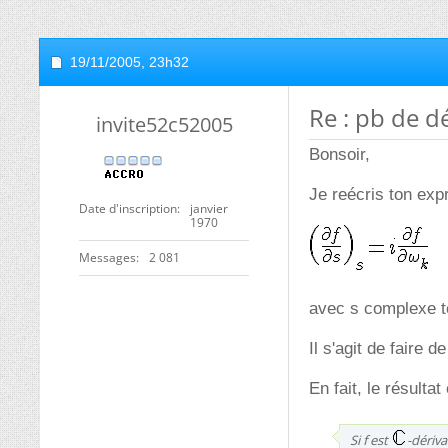
19/11/2005,
23h32
Re : pb de dé
invite52c52005
Bonsoir,
Je reécris ton exp
Date d'inscription
janvier
1970
Messages
2 081
avec s complexe t
Il s'agit de faire d
En fait, le résulta
Si f est
-dériva