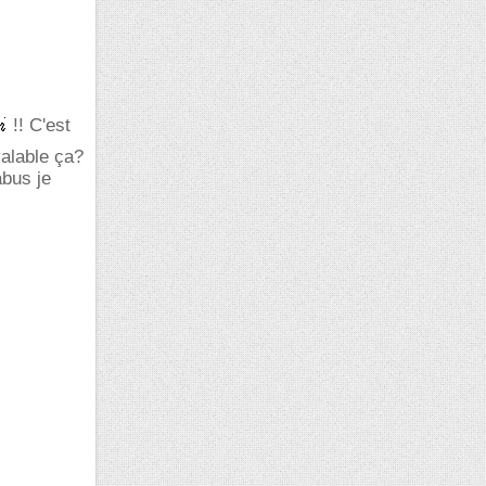
!! C'est
valable ça?
abus je