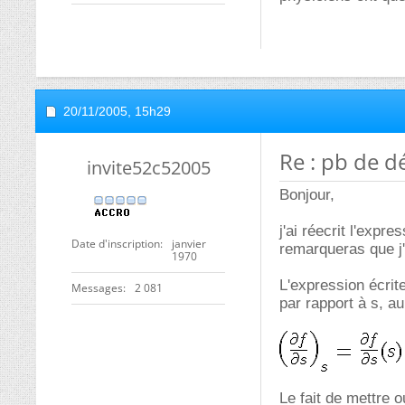
20/11/2005,
15h29
Re : pb de dé
invite52c52005
Bonjour,
j'ai réecrit l'expre
Date d'inscription
janvier
remarqueras que j'a
1970
L'expression écrite
Messages
2 081
par rapport à s, au
Le fait de mettre 