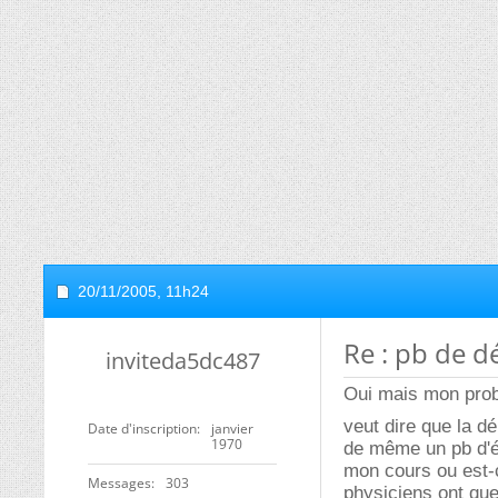
20/11/2005,
11h24
Re : pb de dé
inviteda5dc487
Oui mais mon probl
veut dire que la dé
Date d'inscription
janvier
1970
de même un pb d'écr
mon cours ou est-c
Messages
303
physiciens ont que