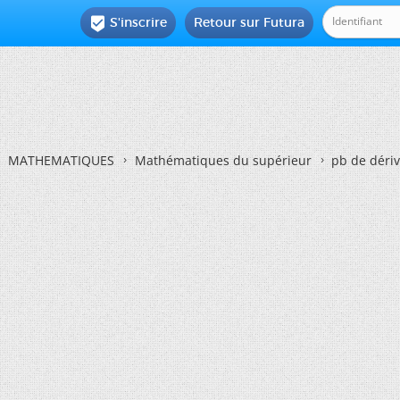
S'inscrire
Retour sur Futura

MATHEMATIQUES
Mathématiques du supérieur
pb de dériv