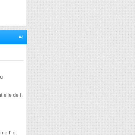
#4
Tu
ielle de f,
me f' et