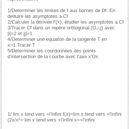
1/Determiner les limites de f aux bornes de Df. En
deduire les asymptotes a Cf
2/Calculer la dérivée f'(x), étudier les asymptotes a Cf
3/Tracer Cf dans un repère orthogonal (O,i,j) avec
|i|=2 et |j|=1
4/Determiner une equation de la tangente T en
x=1.Tracer T
5/Determiner les coordonnées des points
d'intersection de la courbe avec l'axe x'Ox
1/ lim x tend vers +l'infini f(x)=lim x tend vers +l'infini
(2x/x²= lim x tend vers +l'infini x=+l'infini