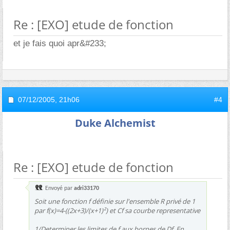
Re : [EXO] etude de fonction
et je fais quoi apr&#233;
07/12/2005,
21h06
#4
Duke Alchemist
Re : [EXO] etude de fonction
Envoyé par
adri33170
Soit une fonction f définie sur l'ensemble R privé de 1
par f(x)=4-((2x+3)/(x+1)²) et Cf sa courbe representative
1/Determiner les limites de f aux bornes de Df. En