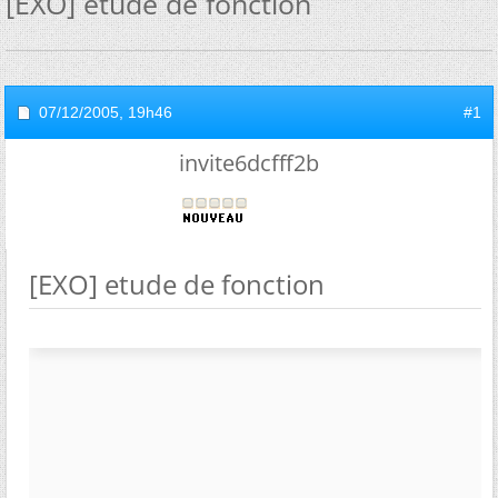
[EXO] etude de fonction
07/12/2005,
19h46
#1
invite6dcfff2b
[EXO] etude de fonction