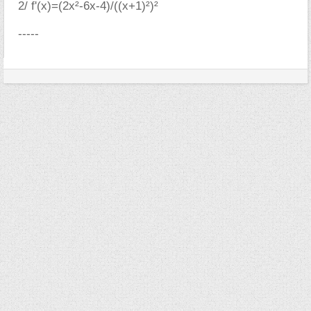
2/ f'(x)=(2x²-6x-4)/((x+1)²)²
-----