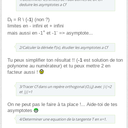
deduire les asymptotes a Cf
D
= R \ {
-1
} (non ?)
f
limites en - infini et + infini
+
-
mais aussi en -1
et -1
=> asymptote...
2/Calculer la dérivée f'(x), étudier les asymptotes a Cf
Tu peux simplifier ton résultat !! (
-1
est solution de ton
polynome au numérateur) et tu peux mettre 2 en
facteur aussi !
3/Tracer Cf dans un repère orthogonal (O,i,j) avec |i|=2
et |j|=1
On ne peut pas le faire à ta place !... Aide-toi de tes
asymptotes
4/Determiner une equation de la tangente T en x=1.