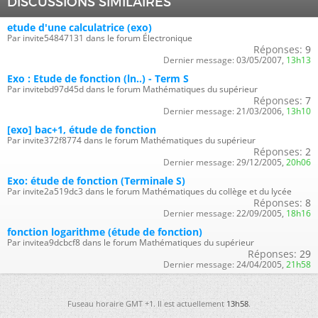
DISCUSSIONS SIMILAIRES
etude d'une calculatrice (exo)
Par invite54847131 dans le forum Électronique
Réponses:
9
Dernier message:
03/05/2007,
13h13
Exo : Etude de fonction (ln..) - Term S
Par invitebd97d45d dans le forum Mathématiques du supérieur
Réponses:
7
Dernier message:
21/03/2006,
13h10
[exo] bac+1, étude de fonction
Par invite372f8774 dans le forum Mathématiques du supérieur
Réponses:
2
Dernier message:
29/12/2005,
20h06
Exo: étude de fonction (Terminale S)
Par invite2a519dc3 dans le forum Mathématiques du collège et du lycée
Réponses:
8
Dernier message:
22/09/2005,
18h16
fonction logarithme (étude de fonction)
Par invitea9dcbcf8 dans le forum Mathématiques du supérieur
Réponses:
29
Dernier message:
24/04/2005,
21h58
Fuseau horaire GMT +1. Il est actuellement
13h58
.