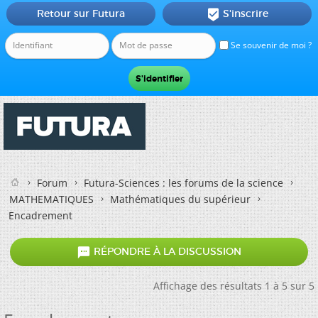
Retour sur Futura
S'inscrire

Se souvenir de moi ?
Forum
Futura-Sciences : les forums de la science
MATHEMATIQUES
Mathématiques du supérieur
Encadrement

RÉPONDRE À LA DISCUSSION
Affichage des résultats 1 à 5 sur 5