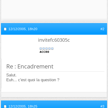
12/12/2005,
18h20
#2
invitefc60305c
Re : Encadrement
Salut.
Euh... c'est quoi la question ?
12/12/2005,
18h25
#3