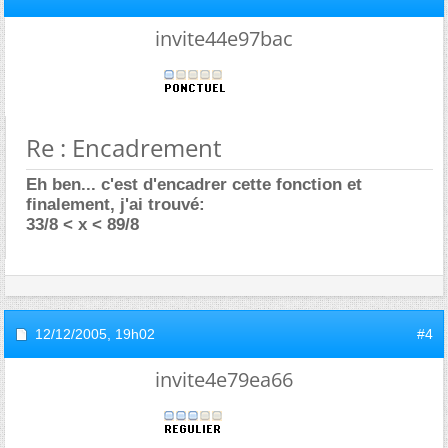
invite44e97bac
Re : Encadrement
Eh ben... c'est d'encadrer cette fonction et
finalement, j'ai trouvé:
33/8 < x < 89/8
12/12/2005,
19h02
#4
invite4e79ea66