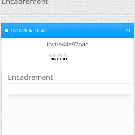
Encadrement
12/12/2005,
18h08
#1
invite44e97bac
Encadrement