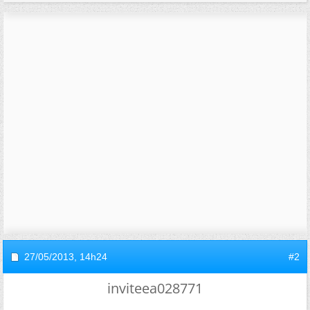
27/05/2013,
14h24
#2
inviteea028771