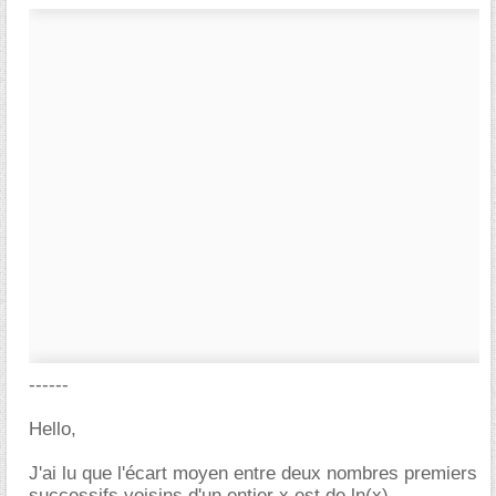
------
Hello,
J'ai lu que l'écart moyen entre deux nombres premiers
successifs voisins d'un entier x est de ln(x).