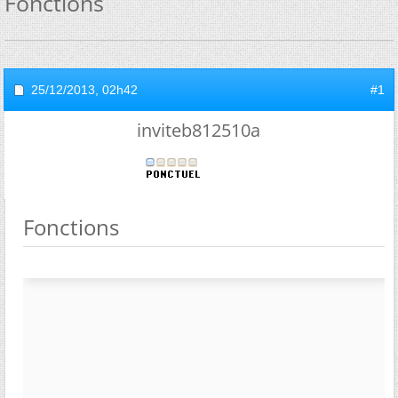
Fonctions
25/12/2013,
02h42
#1
inviteb812510a
Fonctions