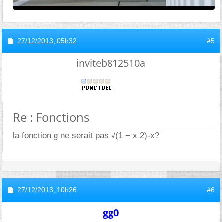
27/12/2013,
05h32
#5
inviteb812510a
Re : Fonctions
la fonction g ne serait pas √(1 − x 2)-x?
27/12/2013,
10h26
#6
gg0