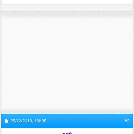
25/12/2013,
19h05
#2