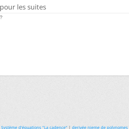
pour les suites
 ?
Système d'équations "La cadence"
|
derivée nieme de polynomes