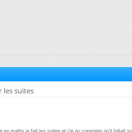
 les suites
en maths je fait les suites et j'ai pu constater qu'il fallait s