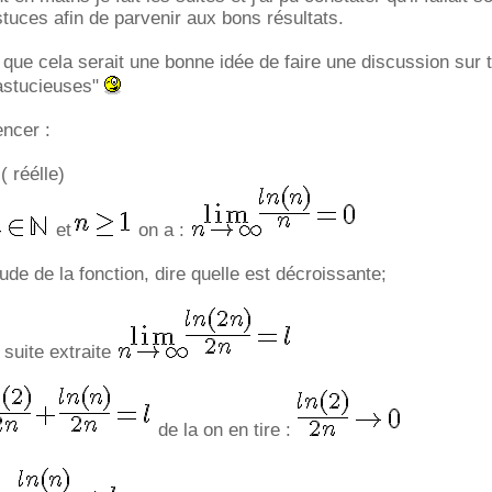
tuces afin de parvenir aux bons résultats.
ai que cela serait une bonne idée de faire une discussion sur 
"astucieuses"
ncer :
( réélle)
et
on a :
'étude de la fonction, dire quelle est décroissante;
 suite extraite
de la on en tire :