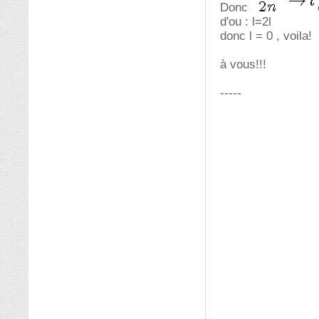
Donc
d'ou : l=2l
donc l = 0 , voila!
à vous!!!
-----