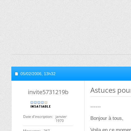
05/02/2006,
13h32
Astuces pour
invite5731219b
------
Date d'inscription
janvier
Bonjour à tous,
1970
Voila en ce moment 
Messages
267