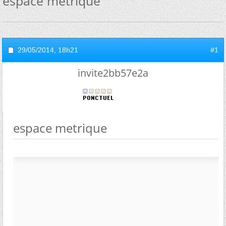
espace metrique
29/05/2014,
18h21
#1
invite2bb57e2a
espace metrique