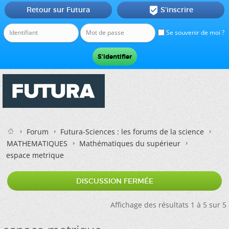
Retour sur Futura
S'inscrire

Se souvenir de moi ?
Forum
Futura-Sciences : les forums de la science
MATHEMATIQUES
Mathématiques du supérieur
espace metrique
DISCUSSION FERMÉE
Affichage des résultats 1 à 5 sur 5