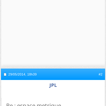
29/05/2014,
18h39
#2
JPL
Re : espace metrique