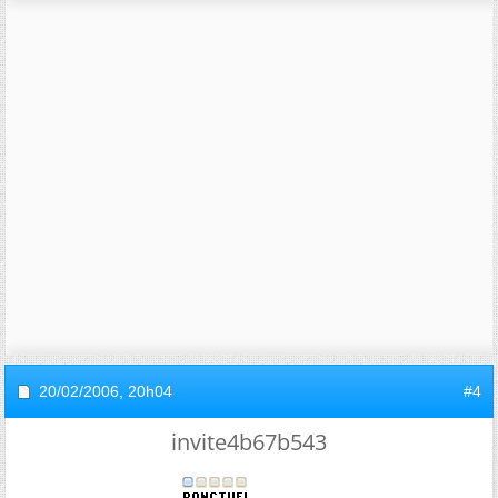
20/02/2006,
20h04
#4
invite4b67b543