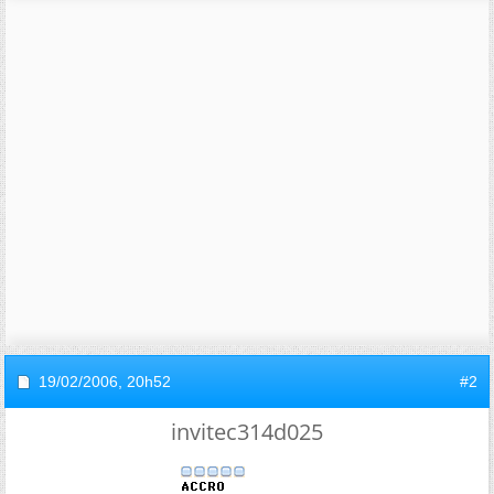
19/02/2006,
20h52
#2
invitec314d025