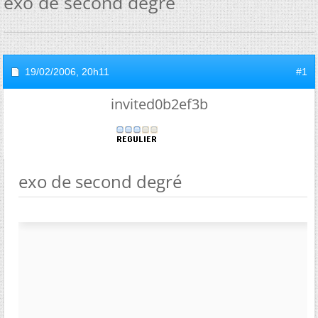
exo de second degré
19/02/2006,
20h11
#1
invited0b2ef3b
exo de second degré