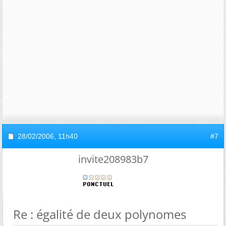
28/02/2006,
11h40
#7
invite208983b7
Re : égalité de deux polynomes