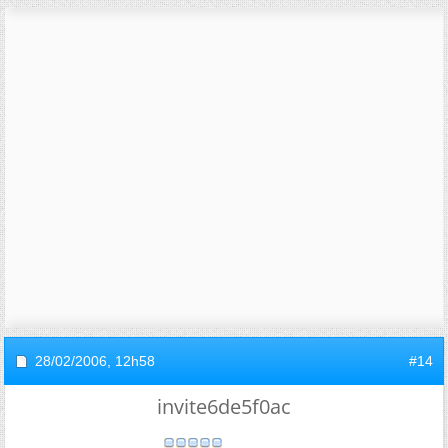
28/02/2006,
12h58
#14
invite6de5f0ac