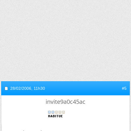
28/02/2006,
11h30
#5
invite9a0c45ac