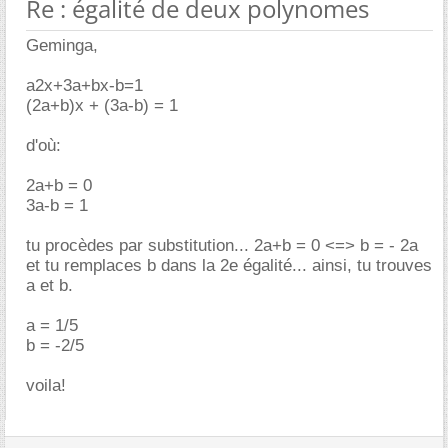
Re : égalité de deux polynomes
Geminga,
a2x+3a+bx-b=1
(2a+b)x + (3a-b) = 1
d'où:
2a+b = 0
3a-b = 1
tu procèdes par substitution... 2a+b = 0 <=> b = - 2a
et tu remplaces b dans la 2e égalité... ainsi, tu trouves
a et b.
a = 1/5
b = -2/5
voila!