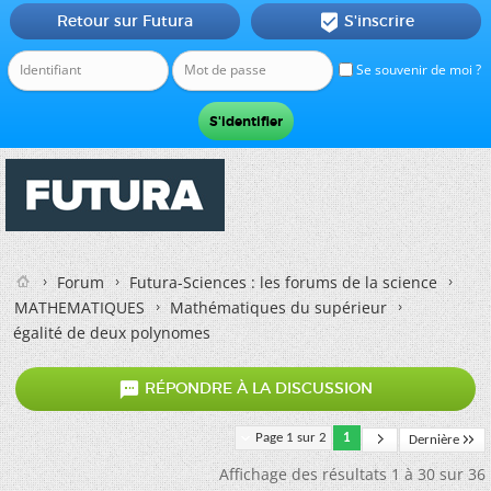
Retour sur Futura
S'inscrire

Se souvenir de moi ?
Forum
Futura-Sciences : les forums de la science
MATHEMATIQUES
Mathématiques du supérieur
égalité de deux polynomes

RÉPONDRE À LA DISCUSSION
Page 1 sur 2
1
Dernière
Affichage des résultats 1 à 30 sur 36