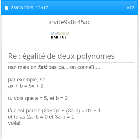
28/02/2006,
12h17
#12
invite9a0c45ac
Re : égalité de deux polynomes
fait
nan mais on
pas ça... on connaît....
par exemple, si:
ax + b = 5x + 2
tu vois que a = 5, et b = 2
là c'est pareil: (2a+b)x + (3a-b) = 0x + 1
et tu as 2a+b = 0 et 3a-b = 1
voila!