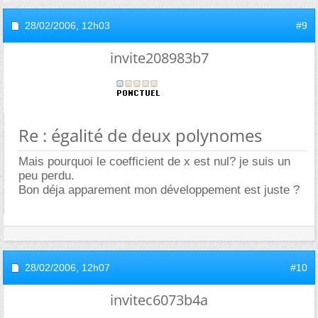
28/02/2006,
12h03
#9
invite208983b7
Re : égalité de deux polynomes
Mais pourquoi le coefficient de x est nul? je suis un
peu perdu.
Bon déja apparement mon développement est juste ?
28/02/2006,
12h07
#10
invitec6073b4a