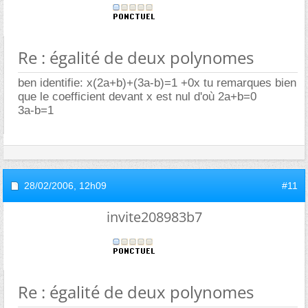
Re : égalité de deux polynomes
ben identifie: x(2a+b)+(3a-b)=1 +0x tu remarques bien
que le coefficient devant x est nul d'où 2a+b=0
3a-b=1
28/02/2006,
12h09
#11
invite208983b7
Re : égalité de deux polynomes