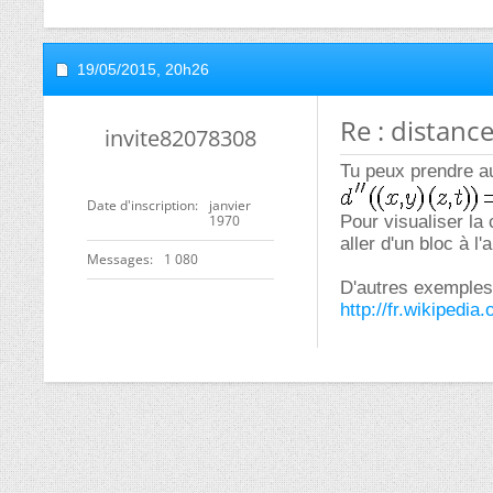
19/05/2015,
20h26
Re : distanc
invite82078308
Tu peux prendre au
Date d'inscription
janvier
1970
Pour visualiser la 
aller d'un bloc à 
Messages
1 080
D'autres exemples,
http://fr.wikipedi