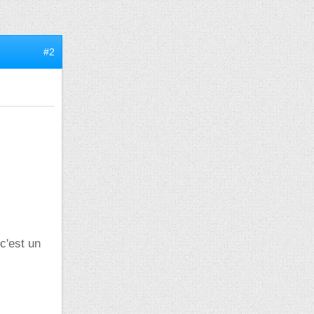
#2
c'est un