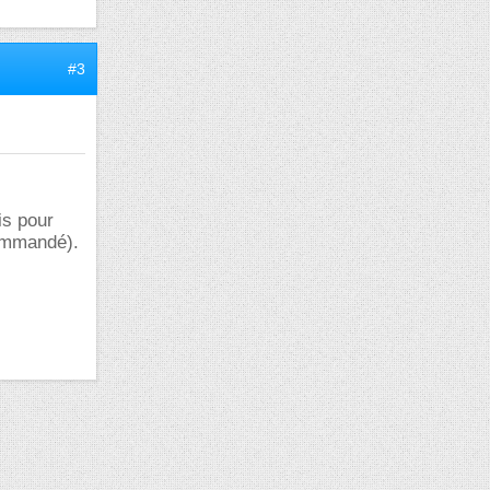
#3
is pour
commandé).