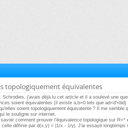
es topologiquement équivalentes
Schrodies, j'avais déjà lu cet article et il a soulevé une que
ances soient équivalentes (il existe a,b>0 tels que ad<d'<bd)
s qu'elles soient topologiquement équivalente ? Il me semble 
qui le souligne sur internet.
s savoir comment prouver l'équivalence topologique sur R+* e
 celle définie par d(x,y) = |1/x - 1/y|. J'ai essayé longtemps