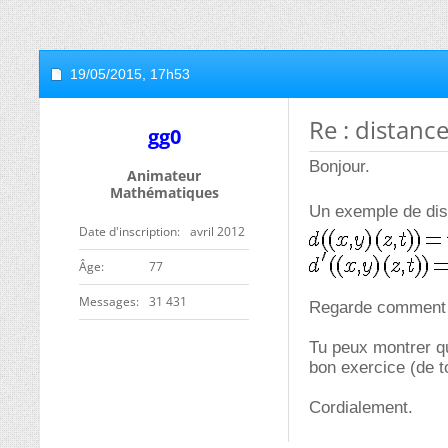
19/05/2015,
17h53
Re : distanc
gg0
Bonjour.
Animateur
Mathématiques
Un exemple de dis
Date d'inscription
avril 2012
ge
77
Messages
31 431
Regarde comment so
Tu peux montrer qu
bon exercice (de t
Cordialement.