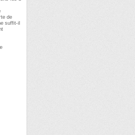
e
rte de
 suffit-il
nt
de