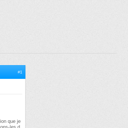
#1
tion que je
tons-les d