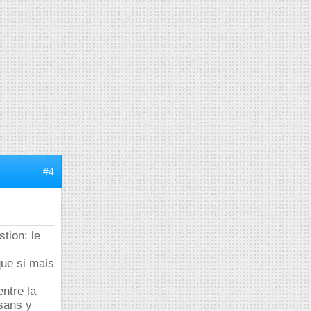
#4
stion: le
que si mais
ntre la
 sans y