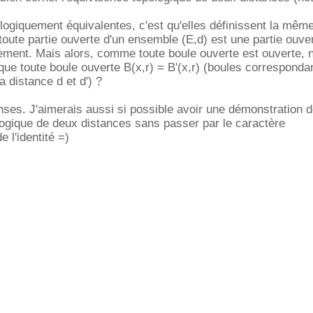
pologiquement équivalentes, c'est qu'elles définissent la mêm
 toute partie ouverte d'un ensemble (E,d) est une partie ouve
uement. Mais alors, comme toute boule ouverte est ouverte, ne
ue toute boule ouverte B(x,r) = B'(x,r) (boules corresponda
 distance d et d') ?
ses. J'aimerais aussi si possible avoir une démonstration 
logique de deux distances sans passer par le caractère
l'identité =)