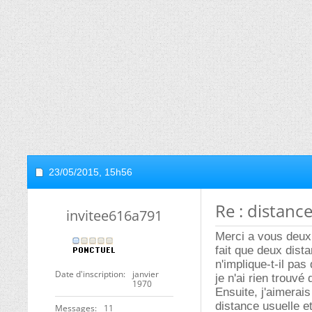
23/05/2015,
15h56
Re : distanc
invitee616a791
Merci a vous deux. 
fait que deux dist
n'implique-t-il pa
Date d'inscription
janvier
je n'ai rien trouvé 
1970
Ensuite, j'aimerai
distance usuelle et
Messages
11