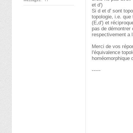
et d')
Si d et d' sont to
topologie, i.e. que
(E,d') et réciproq
pas de démontrer q
respectivement a la
Merci de vos répon
l'équivalence topo
homéomorphique de 
-----