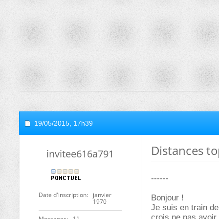
19/05/2015,
17h39
Distances t
invitee616a791
------
Date d'inscription
janvier
Bonjour !
1970
Je suis en train de
crois ne pas avoir
Messages
11