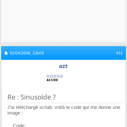
01/04/2006,
13h03
#11
azt
Re : Sinusoïde ?
J'ai téléchargé scilab, voilà le code qui me donne une
image :
Code: