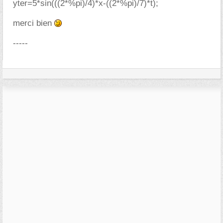
yter=5*sin(((2*%pi)/4)*x-((2*%pi)/7)*t);
merci bien
-----