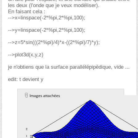
les deux (l'onde que je veux modéliser).
En faisant cela :
-->x=linspace(-2*%pi,2*%pi,100);
-->y=linspace(-2*%pi,2*%pi,100);
-->z=5*sin(((2*%pi)/4)*x-((2*%pi)/7)*y);
-->plot3d(x,y,z)
je n'obtiens que la surface parallélépipèdique, vide ...
edit: t devient y
Images attachées