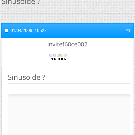
Sinusoïde ?
01/04/2006,
10h22
#1
invitef60ce002
Sinusoïde ?