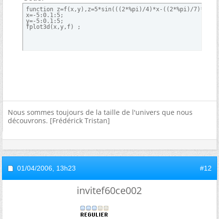
function z=f(x,y),z=5*sin(((2*%pi)/4)*x-((2*%pi)/7)*y),en
x=-5:0.1:5;

y=-5:0.1:5;

fplot3d(x,y,f) ;
Nous sommes toujours de la taille de l'univers que nous
découvrons. [Frédérick Tristan]
01/04/2006,
13h23
#12
invitef60ce002