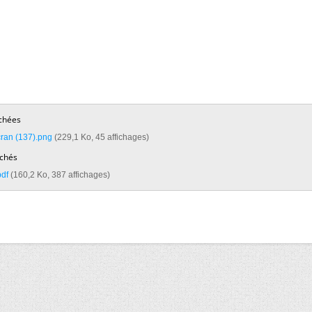
chées
ran (137).png‎
(229,1 Ko, 45 affichages)
achés
df‎
(160,2 Ko, 387 affichages)