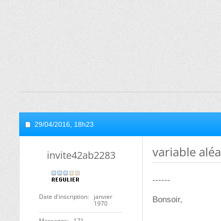
29/04/2016,
18h23
variable alé
invite42ab2283
------
Date d'inscription
janvier
Bonsoir,
1970
Messages
171