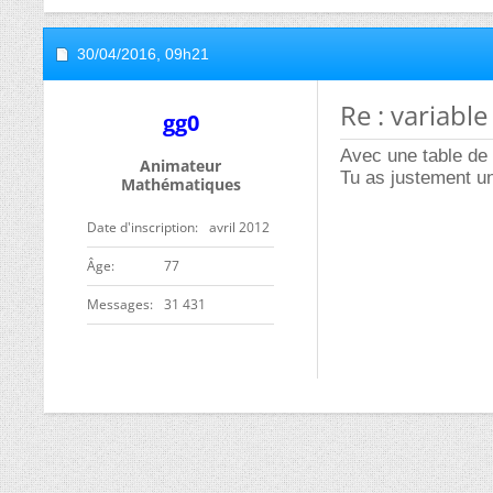
30/04/2016,
09h21
Re : variable
gg0
Avec une table de 
Animateur
Tu as justement un
Mathématiques
Date d'inscription
avril 2012
ge
77
Messages
31 431