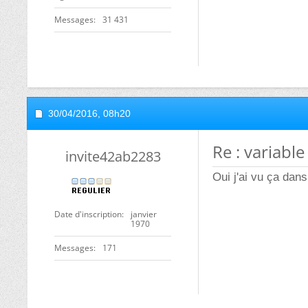
Messages
31 431
30/04/2016,
08h20
Re : variable
invite42ab2283
Oui j'ai vu ça da
Date d'inscription
janvier
1970
Messages
171