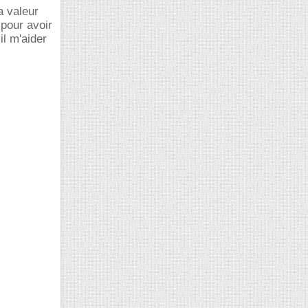
a valeur
 pour avoir
il m'aider