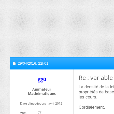
29/04/2016,
22h01
Re : variable
gg0
La densité de la l
Animateur
propriétés de base 
Mathématiques
les cours.
Date d'inscription
avril 2012
Cordialement.
ge
77