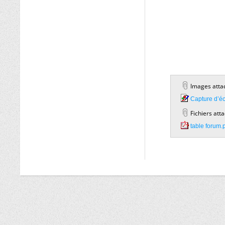
Images atta
Capture d’éc
Fichiers att
table forum.p