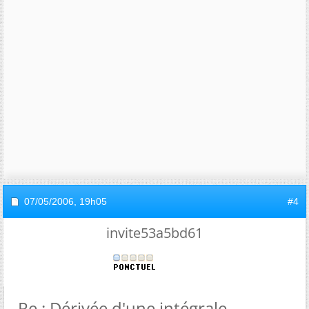
07/05/2006,
19h05
#4
invite53a5bd61
Re : Dérivée d'une intégrale