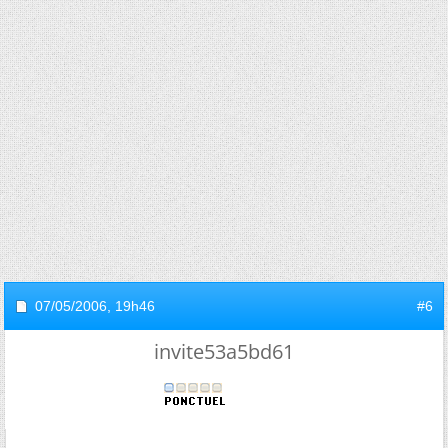
07/05/2006,
19h46
#6
invite53a5bd61