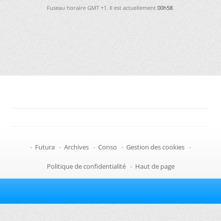
Fuseau horaire GMT +1. Il est actuellement
00h58
.
-
Futura
-
Archives
-
Conso
-
Gestion des cookies
-
Politique de confidentialité
-
Haut de page