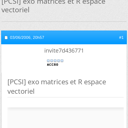
[PCSI] exo matrices et R espace
vectoriel
03/06/2006,
20h57
#1
invite7d436771
[PCSI] exo matrices et R espace
vectoriel