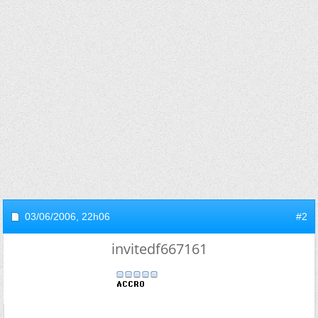
03/06/2006,
22h06
#2
invitedf667161