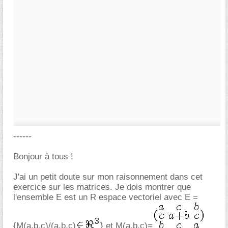
------
Bonjour à tous !
J'ai un petit doute sur mon raisonnement dans cet
exercice sur les matrices. Je dois montrer que
l'ensemble E est un R espace vectoriel avec E =
{M(a,b,c)/(a,b,c)
} et M(a,b,c)=