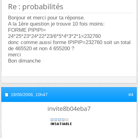
Re : probabilités
Bonjour et merci pour ta réponse.
A la 1ère question je trouve 10 fois moins:
FORME PIPIPI=
24*25*23*24*22*23/6*5*4*3*2*1=232760
donc comme aussi forme IPIPIP=232760 soit un total
de 465520 et non 4 655200 ?
merci
Bon dimanche
18/06/2006,
10h47
#4
invite8b04eba7