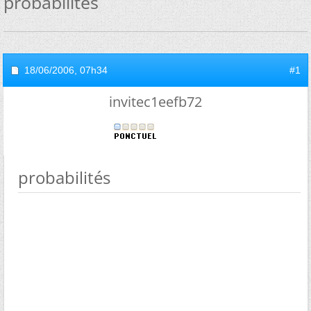
probabilités
18/06/2006,
07h34
#1
invitec1eefb72
probabilités