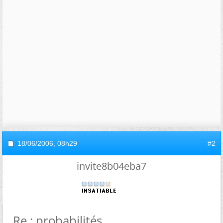
18/06/2006,
08h29
#2
invite8b04eba7
Re : probabilités