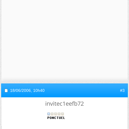
18/06/2006,
10h40
#3
invitec1eefb72