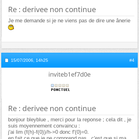
Re : derivee non continue
Je me demande si je ne viens pas de dire une ânerie
15/07/2006,
14h25
#4
inviteb1ef7d0e
Re : derivee non continue
bonjour bleyblue , merci pour la reponse ; cela dit , je
suis moyennement convaincu :
j'ai lim (f(h)-f(0))/h->0 donc f'(0)=0.
en fait ce que je ne comprend pas , c'est que si ma