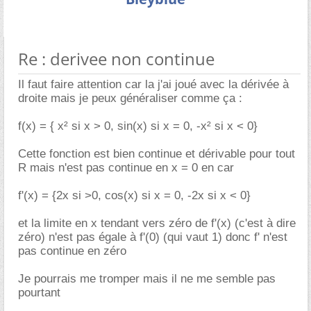
Re : derivee non continue
Il faut faire attention car la j'ai joué avec la dérivée à
droite mais je peux généraliser comme ça :
f(x) = { x² si x > 0, sin(x) si x = 0, -x² si x < 0}
Cette fonction est bien continue et dérivable pour tout
R mais n'est pas continue en x = 0 en car
f'(x) = {2x si >0, cos(x) si x = 0, -2x si x < 0}
et la limite en x tendant vers zéro de f'(x) (c'est à dire
zéro) n'est pas égale à f'(0) (qui vaut 1) donc f' n'est
pas continue en zéro
Je pourrais me tromper mais il ne me semble pas
pourtant