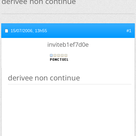
derivee non continue
15/07/2006,
13h55
#1
inviteb1ef7d0e
derivee non continue