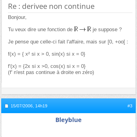
Re : derivee non continue
Bonjour,
Tu veux dire une fonction de
je suppose ?
Je pense que celle-ci fait l'affaire, mais sur [0, +oo[ :
f(x) = { x² si x > 0, sin(x) si x = 0}
f'(x) = {2x si x >0, cos(x) si x = 0}
(f' n'est pas continue à droite en zéro)
15/07/2006,
14h19
#3
Bleyblue