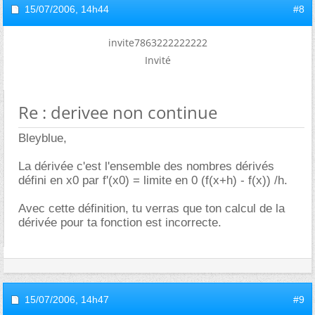
15/07/2006,
14h44
#8
invite7863222222222
Invité
Re : derivee non continue
Bleyblue,
La dérivée c'est l'ensemble des nombres dérivés
défini en x0 par f'(x0) = limite en 0 (f(x+h) - f(x)) /h.
Avec cette définition, tu verras que ton calcul de la
dérivée pour ta fonction est incorrecte.
15/07/2006,
14h47
#9