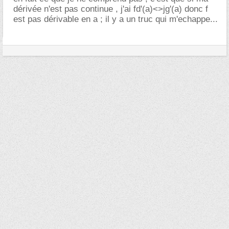
dérivée n'est pas continue , j'ai fd'(a)<>jg'(a) donc f
est pas dérivable en a ; il y a un truc qui m'echappe...