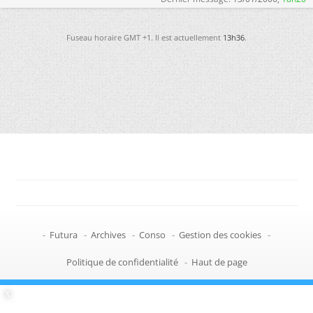
Fuseau horaire GMT +1. Il est actuellement
13h36
.
-
Futura
-
Archives
-
Conso
-
Gestion des cookies
-
Politique de confidentialité
-
Haut de page