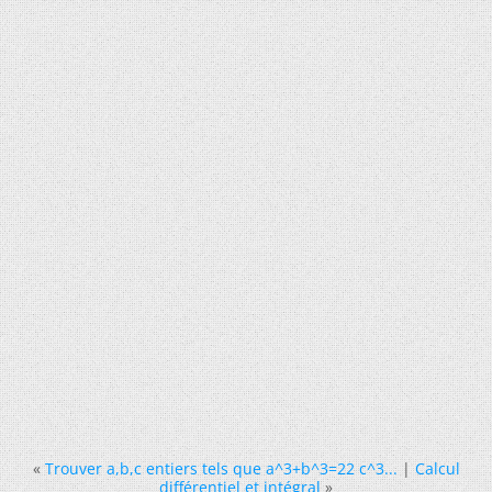
«
Trouver a,b,c entiers tels que a^3+b^3=22 c^3...
|
Calcul
différentiel et intégral
»