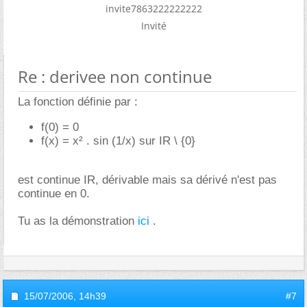
invite7863222222222
Invité
Re : derivee non continue
La fonction définie par :
f(0) = 0
f(x) = x² . sin (1/x) sur IR \ {0}
est continue IR, dérivable mais sa dérivé n'est pas
continue en 0.
Tu as la démonstration
ici
.
15/07/2006,
14h39
#7