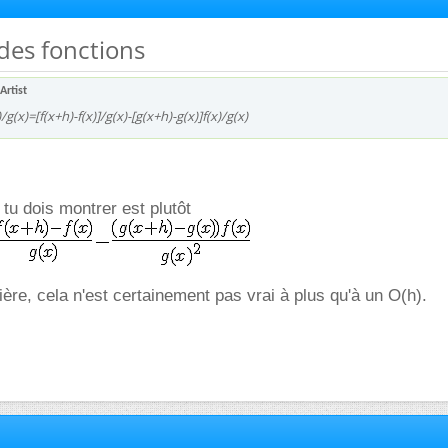
 des fonctions
Artist
/g(x)=[f(x+h)-f(x)]/g(x)-[g(x+h)-g(x)]f(x)/g(x)
tu dois montrer est plutôt
ère, cela n'est certainement pas vrai à plus qu'à un O(h).