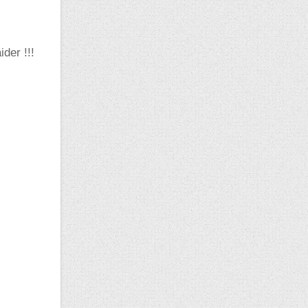
der !!!