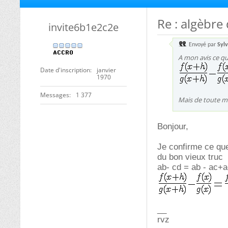
Re : algèbre
invite6b1e2c2e
Envoyé par
Sylv
A mon avis ce qu
Date d'inscription
janvier
1970
Messages
1 377
Mais de toute ma
Bonjour,
Je confirme ce que 
du bon vieux truc
ab- cd = ab - ac+a
__
rvz