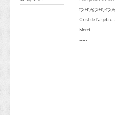
f(x+h)/g(x+h)-f(x)/
C'est de l'algèbre 
Merci
-----