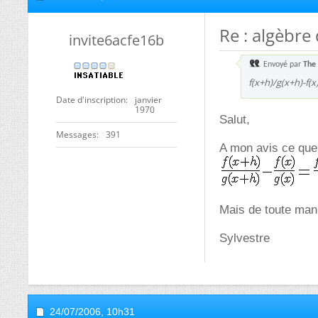
Re : algèbre
invite6acfe16b
Envoyé par
The 
f(x+h)/g(x+h)-f(x)
Date d'inscription
janvier
1970
Salut,
Messages
391
A mon avis ce que 
Mais de toute mani
Sylvestre
24/07/2006,
10h31