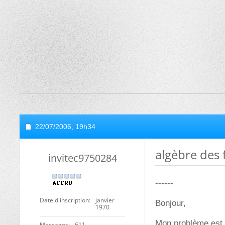
22/07/2006,
19h34
algèbre des 
invitec9750284
------
Date d'inscription
janvier
Bonjour,
1970
Mon problème est 
Messages
611