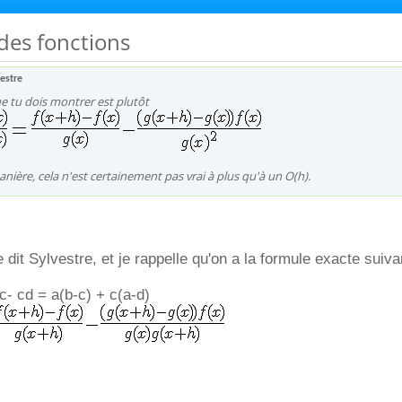
 des fonctions
estre
e tu dois montrer est plutôt
nière, cela n'est certainement pas vrai à plus qu'à un O(h).
dit Sylvestre, et je rappelle qu'on a la formule exacte suiva
c- cd = a(b-c) + c(a-d)