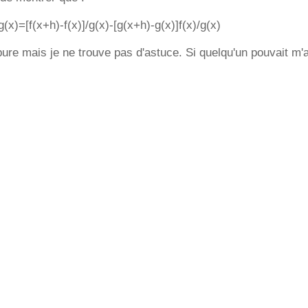
g(x)=[f(x+h)-f(x)]/g(x)-[g(x+h)-g(x)]f(x)/g(x)
pure mais je ne trouve pas d'astuce. Si quelqu'un pouvait m'ai