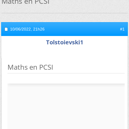
Maths en PCSI
10/06/2022,
21h26
#1
Tolstoievski1
Maths en PCSI