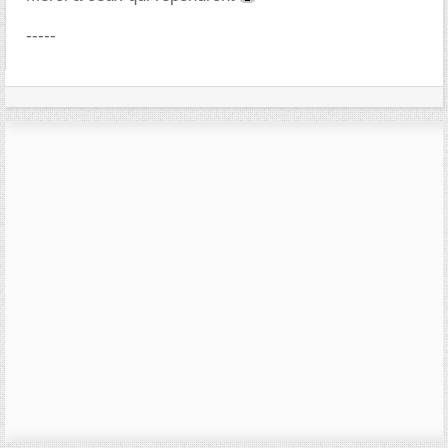
-----