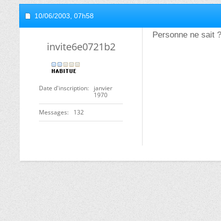
10/06/2003,
07h58
Personne ne sait 
invite6e0721b2
Date d'inscription
janvier
1970
Messages
132