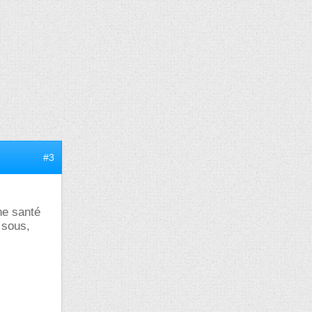
#3
ne santé
 sous,