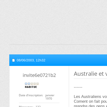
08/06/2003,
12h32
Australie et
invite6e0721b2
------
Date d'inscription
janvier
Les Australiens vo
1970
Coment on fait pour
prendre des gens 
Messages
132