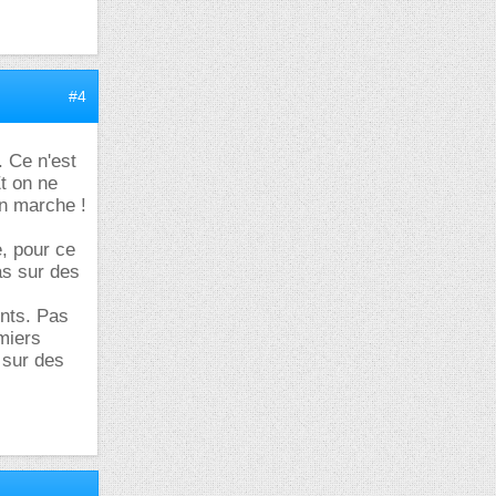
#4
. Ce n'est
Et on ne
in marche !
, pour ce
as sur des
ents. Pas
miers
, sur des