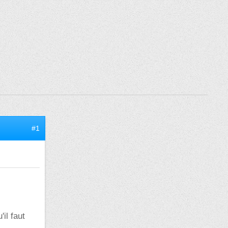
#1
il faut