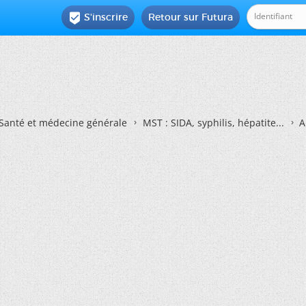
S'inscrire
Retour sur Futura

Santé et médecine générale
MST : SIDA, syphilis, hépatite...
A