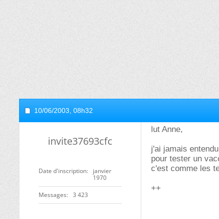
10/06/2003,
08h32
lut Anne,
invite37693cfc
j'ai jamais entend
pour tester un vac
c'est comme les te
Date d'inscription
janvier
1970
++
Messages
3 423