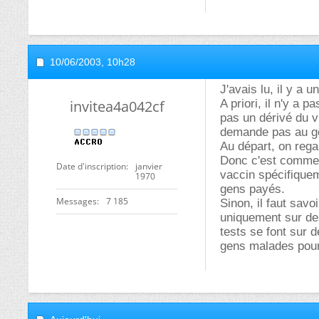
10/06/2003,
10h28
J'avais lu, il y a 
invitea4a042cf
A priori, il n'y a 
pas un dérivé du vi
demande pas au gen
Au départ, on rega
Donc c'est comme 
Date d'inscription
janvier
vaccin spécifiquem
1970
gens payés.
Messages
7 185
Sinon, il faut savo
uniquement sur de
tests se font sur d
gens malades pour v