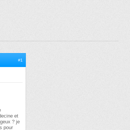
#1
e
decine et
ageux ? je
 s pour