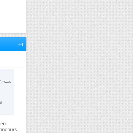
#4
1, mais
l
 en
concours