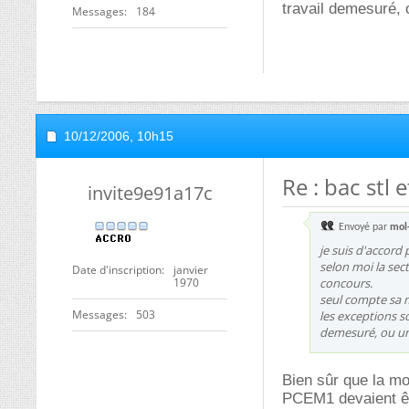
travail demesuré, 
Messages
184
10/12/2006,
10h15
Re : bac stl 
invite9e91a17c
Envoyé par
mol
je suis d'accord 
selon moi la sec
Date d'inscription
janvier
1970
concours.
seul compte sa m
Messages
503
les exceptions s
demesuré, ou un
Bien sûr que la mo
PCEM1 devaient êtr