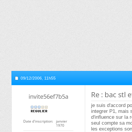
09/12/2006,
11h55
Re : bac stl 
invite56ef7b5a
je suis d'accord po
integrer P1, mais 
d'influence sur la
Date d'inscription
janvier
seul compte sa mot
1970
les exceptions son