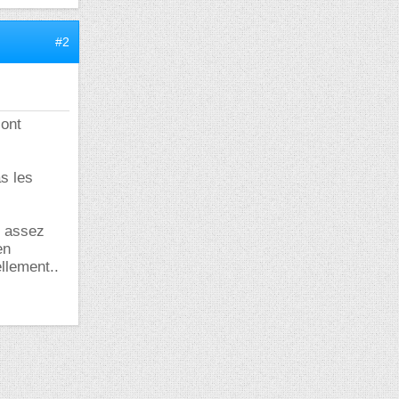
#2
 ont
as les
t assez
en
ellement..