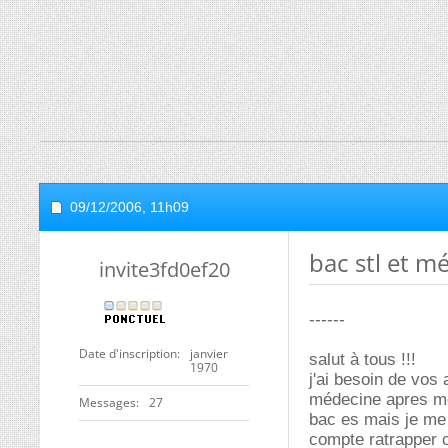
09/12/2006,
11h09
bac stl et m
invite3fd0ef20
------
Date d'inscription
janvier
salut à tous !!!
1970
j'ai besoin de vos 
médecine apres mon
Messages
27
bac es mais je me 
compte ratrapper c