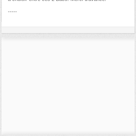
-----