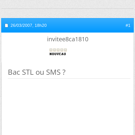
26/03/2007,
18h20
#1
invitee8ca1810
Bac STL ou SMS ?