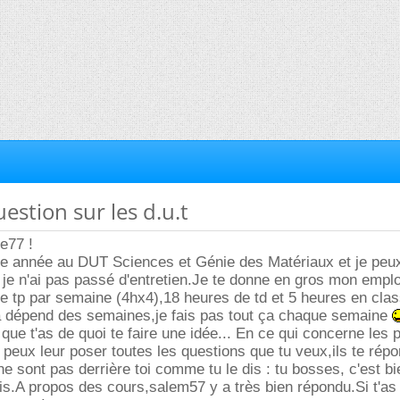
uestion sur les d.u.t
ce77 !
re année au DUT Sciences et Génie des Matériaux et je peux
 je n'ai pas passé d'entretien.Je te donne en gros mon emplo
e tp par semaine (4hx4),18 heures de td et 5 heures en cla
ça dépend des semaines,je fais pas tout ça chaque semaine
que t'as de quoi te faire une idée... En ce qui concerne les p
peux leur poser toutes les questions que tu veux,ils te répo
ne sont pas derrière toi comme tu le dis : tu bosses, c'est bi
is.A propos des cours,salem57 y a très bien répondu.Si t'as 