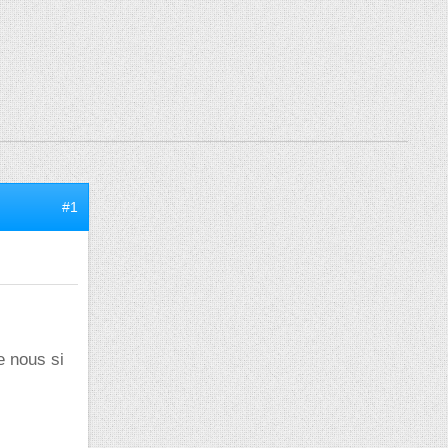
#1
e nous si