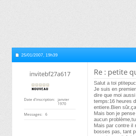
25/01/2007,
19h39
Re : petite q
invitebf27a617
Salut a toi ptitepu
Je suis en premie
dire que moi aussi
Date d'inscription
janvier
temps:16 heures d
1970
entiere.Bien sûr,
Mais bon je pense 
Messages
6
aucun problème,tu 
Mais par contre il 
bosses pas, tant p