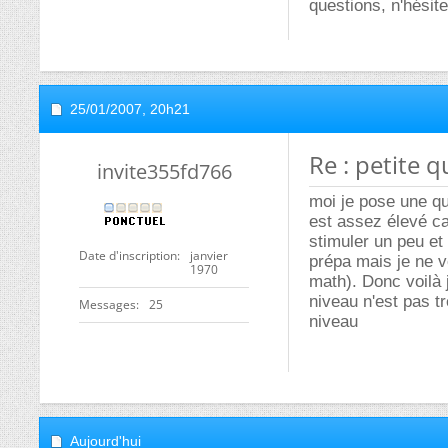
questions, n'hésite
25/01/2007,
20h21
Re : petite q
invite355fd766
moi je pose une qu
est assez élevé ca
stimuler un peu et
Date d'inscription
janvier
prépa mais je ne v
1970
math). Donc voilà 
niveau n'est pas t
Messages
25
niveau
Aujourd'hui