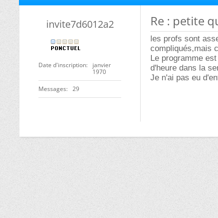
Re : petite q
invite7d6012a2
les profs sont ass
compliqués,mais c'
Le programme est a
Date d'inscription
janvier
d'heure dans la se
1970
Je n'ai pas eu d'en
Messages
29