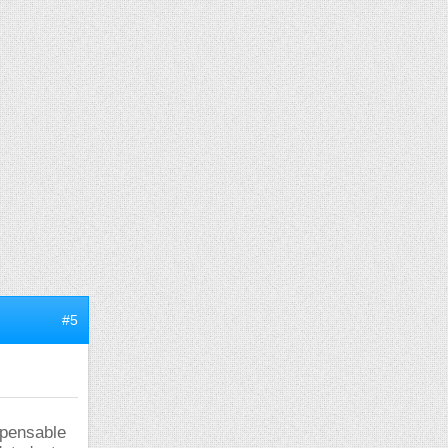
#5
spensable