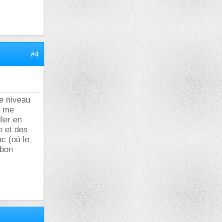
#4
le niveau
r me
ler en
e et des
c (où le
 bon