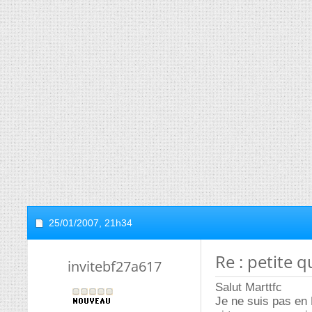
25/01/2007,
21h34
Re : petite q
invitebf27a617
Salut Marttfc
Je ne suis pas en 