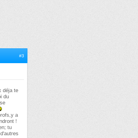
#3
 déja te
i du
sse
rofs,y a
ndront !
en; tu
d'autres