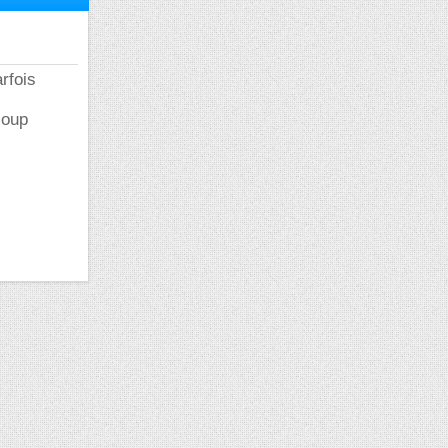
rfois
coup