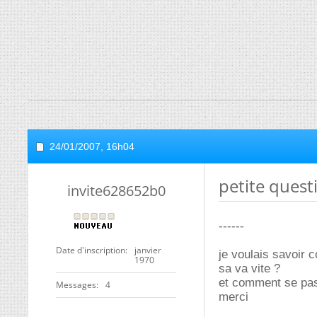
24/01/2007,
16h04
petite questi
invite628652b0
------
Date d'inscription
janvier
je voulais savoir 
1970
sa va vite ?
et comment se pass
Messages
4
merci