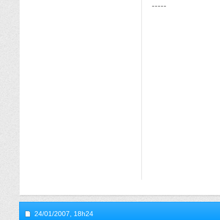
-----
24/01/2007,
18h24