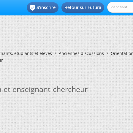
S'inscrire
Retour sur Futura

nants, étudiants et élèves
Anciennes discussions
Orientatio
ur
 et enseignant-chercheur