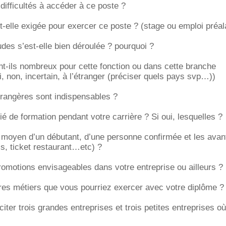
ifficultés à accéder à ce poste ?
t-elle exigée pour exercer ce poste ? (stage ou emploi préal
udes s’est-elle bien déroulée ? pourquoi ?
t-ils nombreux pour cette fonction ou dans cette branche
i, non, incertain, à l’étranger (préciser quels pays svp…))
trangères sont indispensables ?
é de formation pendant votre carrière ? Si oui, lesquelles ?
e moyen d’un débutant, d’une personne confirmée et les ava
s, ticket restaurant…etc) ?
romotions envisageables dans votre entreprise ou ailleurs ?
res métiers que vous pourriez exercer avec votre diplôme ?
iter trois grandes entreprises et trois petites entreprises o