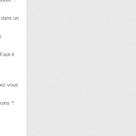
u dans un
s
aut-il
dez-vous
sons ?