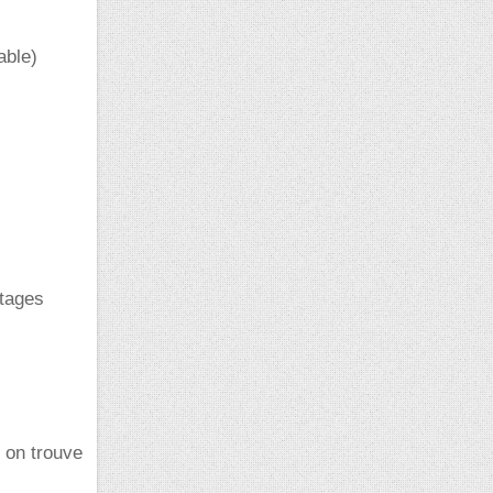
able)
ntages
ù on trouve