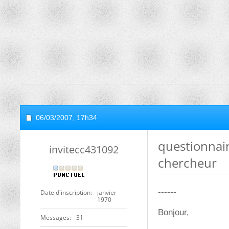
06/03/2007,
17h34
questionnai
invitecc431092
chercheur
------
Date d'inscription
janvier
1970
Bonjour,
Messages
31