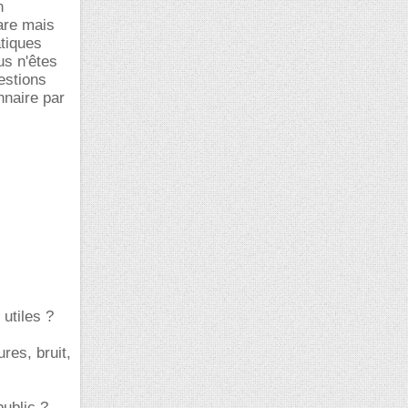
n
are mais
tiques
us n'êtes
estions
nnaire par
 utiles ?
res, bruit,
public ?