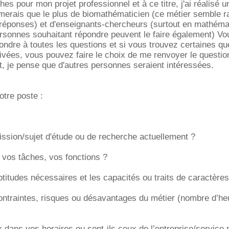
hes pour mon projet professionnel et à ce titre, j'ai réalisé u
imerais que le plus de biomathématicien (ce métier semble r
 réponses) et d'enseignants-chercheurs (surtout en mathéma
rsonnes souhaitant répondre peuvent le faire également) Vo
ondre à toutes les questions et si vous trouvez certaines qu
ivées, vous pouvez faire le choix de me renvoyer le questio
, je pense que d'autres personnes seraient intéressées.
votre poste :
ission/sujet d'étude ou de recherche actuellement ?
 vos tâches, vos fonctions ?
ptitudes nécessaires et les capacités ou traits de caractères
ontraintes, risques ou désavantages du métier (nombre d’heu
 dans vos horaires ou sont-ils ceux de l’entreprise/service 