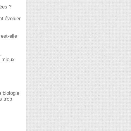
ées ?
t évoluer
est-elle
,
à mieux
 biologie
s trop