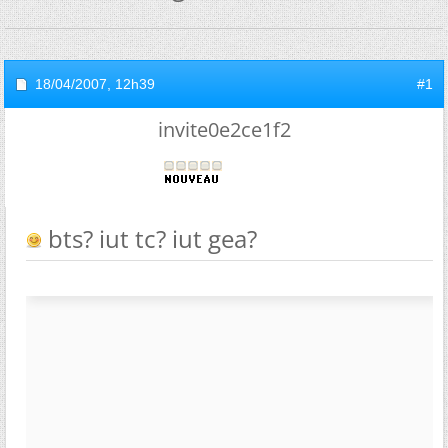
18/04/2007,
12h39
#1
invite0e2ce1f2
bts? iut tc? iut gea?