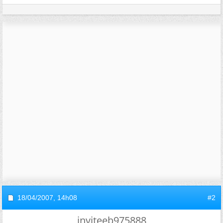
18/04/2007,
14h08
#2
inviteeb975888