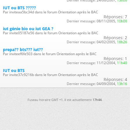
Dernier message:
24/06/2007,
13h00
IUT ou BTS ?????
Par inviteaa5bc34d dans le forum Orientation après le BAC
Réponses:
7
Dernier message:
08/11/2005,
10h00
iut génie bio ou iut GEA ?
Par invite05187e56 dans le forum Orientation après le BAC
Réponses:
2
Dernier message:
04/02/2005,
18h26
prepa?? bts??? iut??
Par inviteef6fe503 dans le forum Orientation après le BAC
Réponses:
1
Dernier message:
11/12/2004,
11h40
IUT ou BTS
Par invite37c9216b dans le forum Orientation après le BAC
Réponses:
4
Dernier message:
04/09/2004,
13h16
Fuseau horaire GMT +1. Il est actuellement
17h44
.