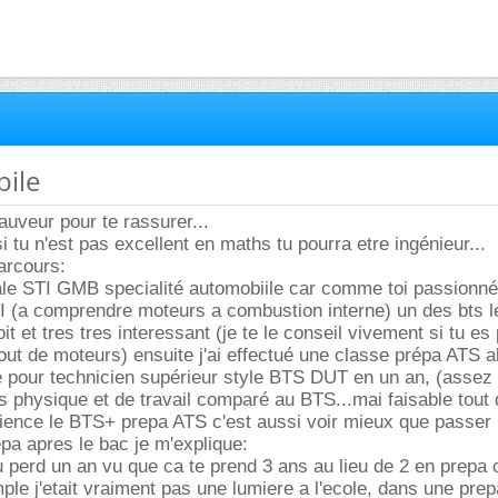
bile
auveur pour te rassurer...
tu n'est pas excellent en maths tu pourra etre ingénieur...
arcours:
inale STI GMB specialité automobiile car comme toi passionné
CI (a comprendre moteurs a combustion interne) un des bts l
oit et tres tres interessant (je te le conseil vivement si tu e
tout de moteurs) ensuite j'ai effectué une classe prépa ATS al
 pour technicien supérieur style BTS DUT en un an, (assez 
 physique et de travail comparé au BTS...mai faisable tou
ience le BTS+ prepa ATS c'est aussi voir mieux que passer
pa apres le bac je m'explique:
tu perd un an vu que ca te prend 3 ans au lieu de 2 en prepa 
le j'etait vraiment pas une lumiere a l'ecole, dans une pre