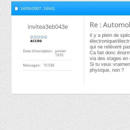
14/05/2007,
16h51
Re : Automo
invitea3eb043e
Il y a plein de spé
électronique/élect
qui ne relèvent pa
Date d'inscription
janvier
Ca fait donc énor
1970
via des stages en c
Si tu veux vraiment
Messages
10 536
physique, non ?