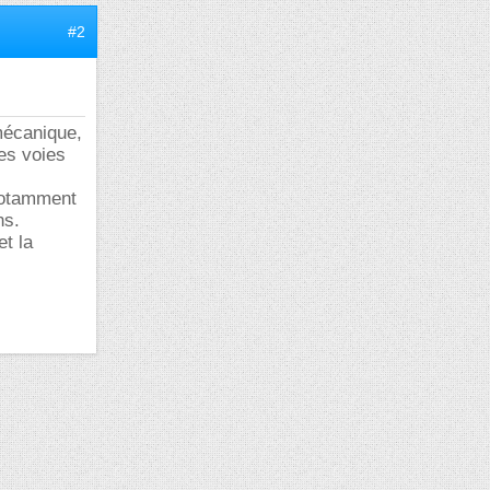
#2
 mécanique,
des voies
 notamment
ns.
et la