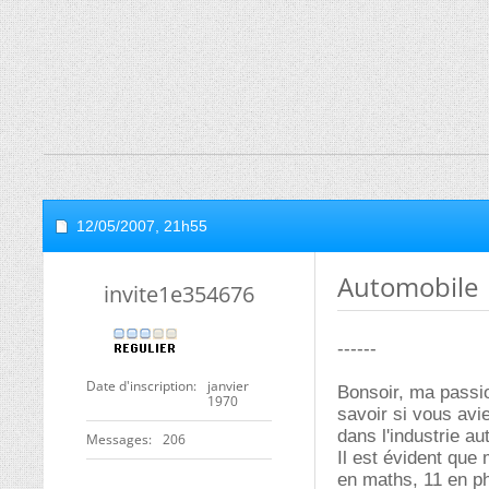
12/05/2007,
21h55
Automobile
invite1e354676
------
Date d'inscription
janvier
Bonsoir, ma passio
1970
savoir si vous avi
dans l'industrie au
Messages
206
Il est évident que 
en maths, 11 en ph