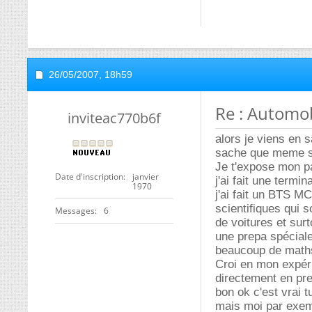
26/05/2007,
18h59
Re : Automo
inviteac770b6f
alors je viens en s
sache que meme si 
Je t'expose mon p
Date d'inscription
janvier
j'ai fait une term
1970
j'ai fait un BTS M
scientifiques qui s
Messages
6
de voitures et sur
une prepa spéciale
beaucoup de maths
Croi en mon expér
directement en pre
bon ok c'est vrai 
mais moi par exemp