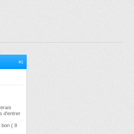
#1
merais
s d'entrer
 bon ( 8