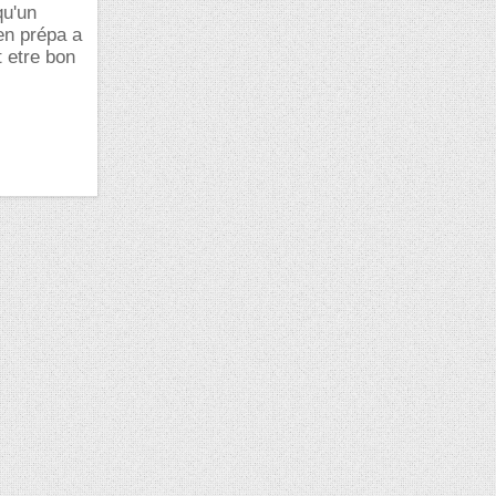
qu'un
en prépa a
t etre bon