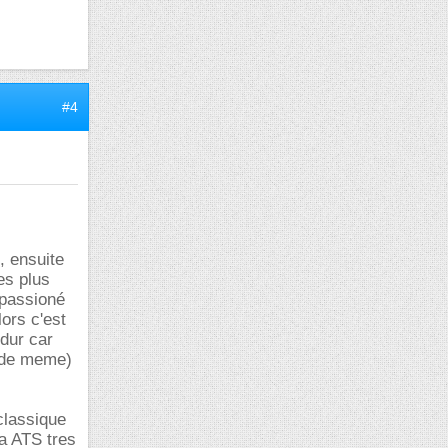
#4
, ensuite
es plus
s passioné
ors c'est
dur car
t de meme)
classique
pa ATS tres