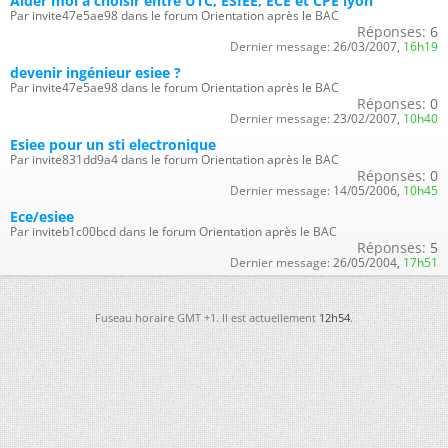
Aider moi à choisir entre UTC, ESIEE, ECE et CPE lyon
Par invite47e5ae98 dans le forum Orientation après le BAC
Réponses:
6
Dernier message:
26/03/2007,
16h19
devenir ingénieur esiee ?
Par invite47e5ae98 dans le forum Orientation après le BAC
Réponses:
0
Dernier message:
23/02/2007,
10h40
Esiee pour un sti electronique
Par invite831dd9a4 dans le forum Orientation après le BAC
Réponses:
0
Dernier message:
14/05/2006,
10h45
Ece/esiee
Par inviteb1c00bcd dans le forum Orientation après le BAC
Réponses:
5
Dernier message:
26/05/2004,
17h51
Fuseau horaire GMT +1. Il est actuellement
12h54
.