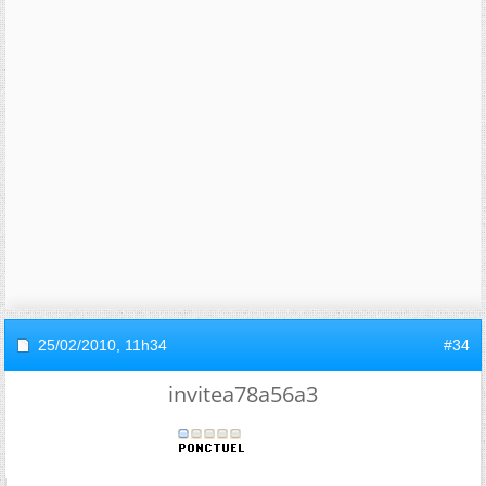
25/02/2010,
11h34
#34
invitea78a56a3