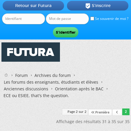
Retour sur Futura
S'inscrire

Se souvenir de moi ?
Forum
Archives du forum
Les forums des enseignants, étudiants et élèves
Anciennes discussions
Orientation après le BAC
ECE ou ESIEE, that's the question.
Page 2 sur 2
2
Première
Affichage des résultats 31 à 35 sur 35