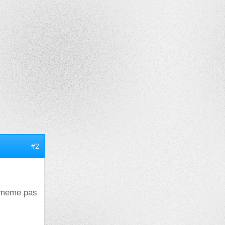
#2
d meme pas