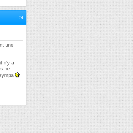
#4
ant une
l n'y a
ts ne
r sympa