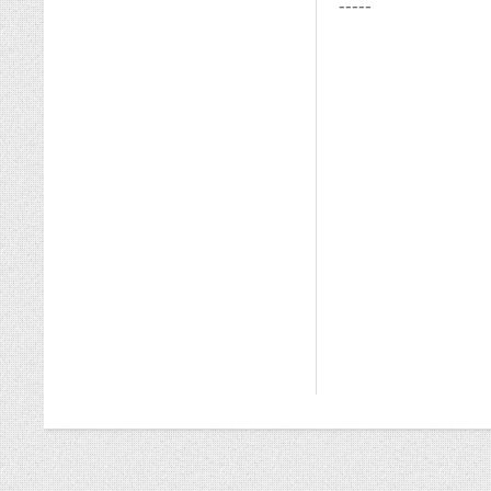
-----