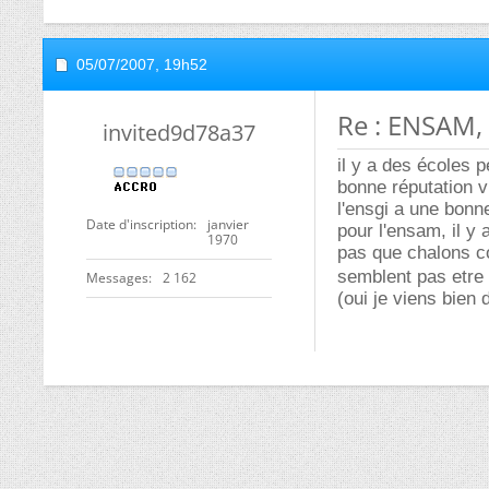
05/07/2007,
19h52
Re : ENSAM,
invited9d78a37
il y a des écoles 
bonne réputation v
l'ensgi a une bonn
Date d'inscription
janvier
pour l'ensam, il y 
1970
pas que chalons c
semblent pas etre
Messages
2 162
(oui je viens bien 