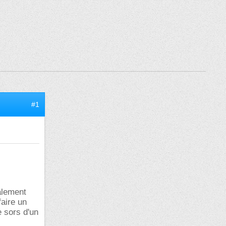
#1
alement
faire un
je sors d'un