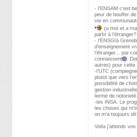
- l'ENSAM c'est be
peur de bouffer de 
vie en communauté
(a moi et a ma
partir à l'étranger?
- l'ENSGIà Grenobl
d'enseignement vra
l'étranger... par c
connaissent
. Do
autres) pour cette 
-l'UTC (compiegne)
plutot que vers l'
possibilité de cho
gestion industriell
terme de notorieté 
-les INSA. Le pro
les choses qui m'i
on m'a toujours dit
Voila j'attends vo