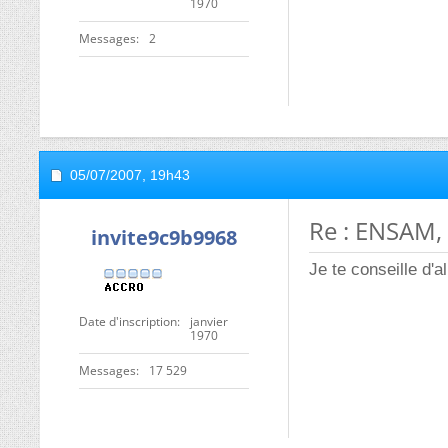
1970
Messages
2
05/07/2007,
19h43
Re : ENSAM,
invite9c9b9968
Je te conseille d'a
Date d'inscription
janvier
1970
Messages
17 529