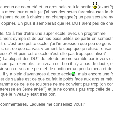
aucoup de notorieté et un gros salaire à la sortie
(exact?)
la méca jour et nuit (et j'ai pas des notes faramineuses la d
 (sans doute à chalons en champagne?) un peu sectaire me
 copine). En plus il semblerait que les DUT aient peu de ch
e. Ca à l'air d'etre une super ecole, avec un programme
iment sympa et de bonnes possibilités de partir en semestr
ontre c'est une petite école, j'ai l'impression que peu de gens
nc est ce que ca vaut vraiment le coup que je refuse l'ensa
ecole? Et puis cette ecole n'est-elle pas trop spécialisé?
 La plupart des DUT de tete de promo semble partir vers ce
ensam par exemple. Le niveau est bon il n'y a pas de doute, et
isir son cursus me permet de continuer un peu la meca et de 
e. Il y a plein d'avantages à cette ecole
, mais encore une f
et de salaire est ce que ca fait le poids face aux arts et mét
gramme de celle de toulouse ne me convient pas trop (on 
nteresse en 3eme anée?) et je ne connais pas trop celle de
 que le niveau y était tres bon.
s commentaires. Laquelle me conseillez vous?