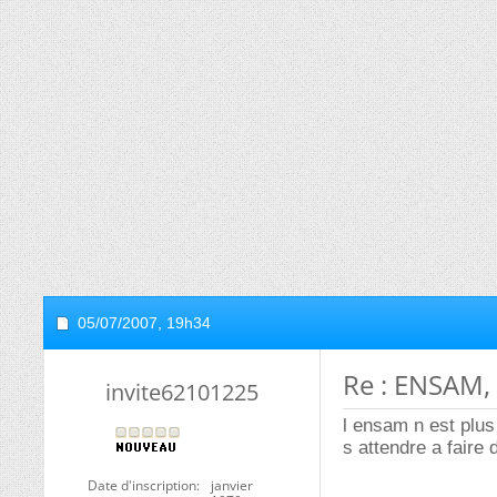
05/07/2007,
19h34
Re : ENSAM,
invite62101225
l ensam n est plus
s attendre a faire d
Date d'inscription
janvier