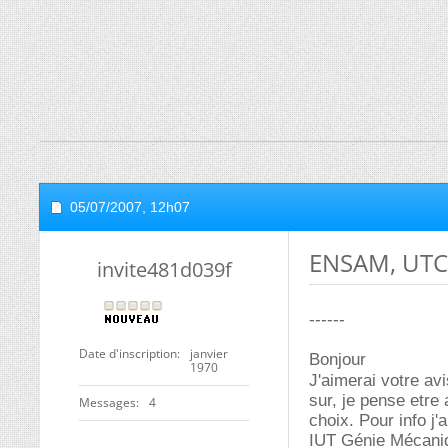
05/07/2007,
12h07
ENSAM, UTC,
invite481d039f
------
Date d'inscription
janvier
Bonjour
1970
J'aimerai votre avi
sur, je pense etre
Messages
4
choix. Pour info j'a
IUT Génie Mécaniqu