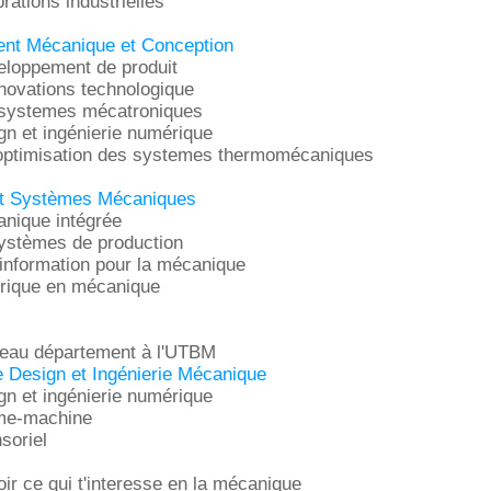
rations industrielles
nt Mécanique et Conception
eloppement de produit
novations technologique
 systemes mécatroniques
gn et ingénierie numérique
 optimisation des systemes thermomécaniques
t Systèmes Mécaniques
nique intégrée
ystèmes de production
'information pour la mécanique
rique en mécanique
uveau département à l'UTBM
Design et Ingénierie Mécanique
gn et ingénierie numérique
mme-machine
soriel
oir ce qui t'interesse en la mécanique