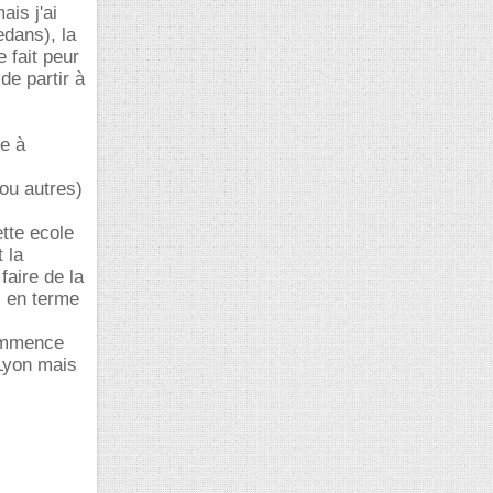
ais j'ai
edans), la
 fait peur
de partir à
e à
ou autres)
tte ecole
 la
faire de la
s en terme
commence
 Lyon mais