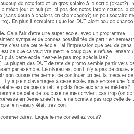
ucoup de notorieté et un gros salaire à la sortie (exact?), m
la méca jour et nuit (et j'ai pas des notes faramineuses la d
 (sans doute à chalons en champagne?) un peu sectaire me
ine). En plus il semblerait que les DUT aient peu de chance 
e. Ca à l'air d'etre une super ecole, avec un programme
iment sympa et de bonnes possibilités de partir en semestr
ontre c'est une petite école, j'ai l'impression que peu de gens
est ce que ca vaut vraiment le coup que je refuse l'ensam (
t puis cette ecole n'est-elle pas trop spécialisé?
 La plupart des DUT de tete de promo semble partir vers ce
ensam par exemple. Le niveau est bon il n'y a pas de doute, et
isir son cursus me permet de continuer un peu la meca et de 
e. Il y a plein d'avantages à cette ecole, mais encore une foi
salaire est ce que ca fait le poids face aux arts et métiers?
gramme de celle de toulouse ne me convient pas trop (on 
nteresse en 3eme anée?) et je ne connais pas trop celle de
 que le niveau y était tres bon.
s commentaires. Laquelle me conseillez vous?