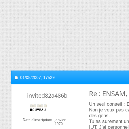
01/08/2007,
17h29
Re : ENSAM,
invited82a486b
Un seul conseil :
Non je veux pas ca
des gens.
Date d'inscription
janvier
Tu as surement un 
1970
IUT. J'ai personne