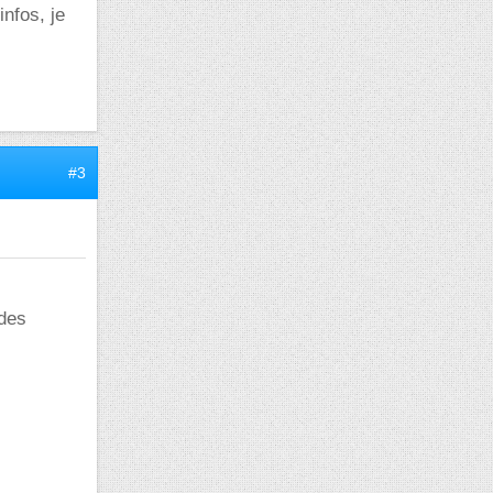
infos, je
#3
 des