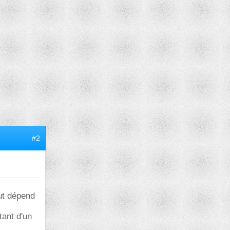
#2
out dépend
tant d'un