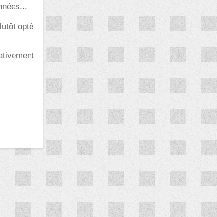
nnées...
lutôt opté
lativement