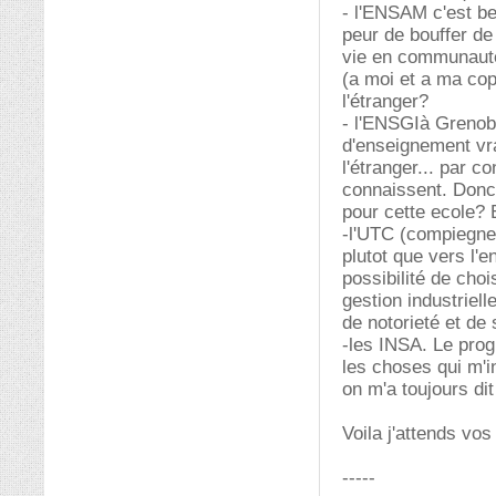
- l'ENSAM c'est bea
peur de bouffer de 
vie en communauté
(a moi et a ma cop
l'étranger?
- l'ENSGIà Grenobl
d'enseignement vra
l'étranger... par c
connaissent. Donc 
pour cette ecole? E
-l'UTC (compiegne)
plutot que vers l'
possibilité de cho
gestion industriell
de notorieté et de 
-les INSA. Le pro
les choses qui m'i
on m'a toujours dit
Voila j'attends vo
-----