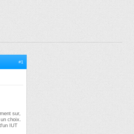
#1
ement sur,
 un choix.
 d'un IUT