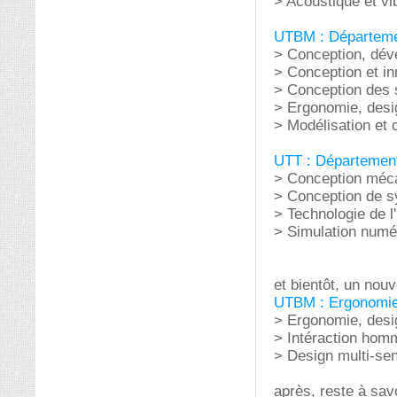
> Acoustique et vib
UTBM : Départeme
> Conception, dév
> Conception et in
> Conception des
> Ergonomie, desi
> Modélisation et
UTT : Départemen
> Conception méca
> Conception de s
> Technologie de l
> Simulation numé
et bientôt, un no
UTBM : Ergonomie 
> Ergonomie, desi
> Intéraction ho
> Design multi-sen
après, reste à sav