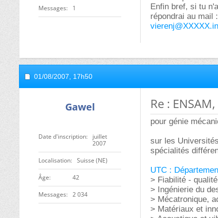
Enfin bref, si tu n
Messages
1
répondrai au mail :
vierenj@XXXXX.in
01/08/2007,
17h50
Re : ENSAM,
Gawel
pour génie mécani
Date d'inscription
juillet
sur les Universit
2007
spécialités différen
Localisation
Suisse (NE)
UTC : Départemen
ge
42
> Fiabilité - qualité
> Ingénierie du des
Messages
2 034
> Mécatronique, ac
> Matériaux et inn