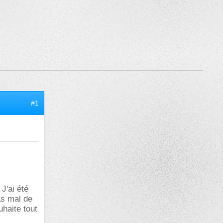
#1
J'ai été
as mal de
uhaite tout