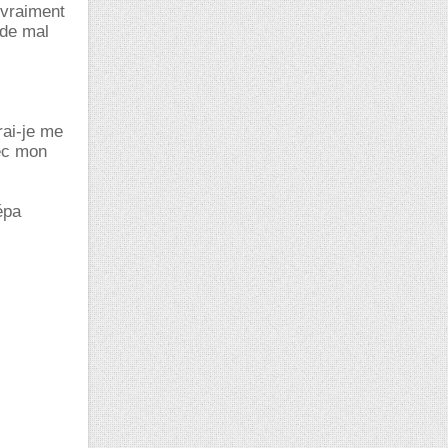
 vraiment
 de mal
rai-je me
vec mon
épa