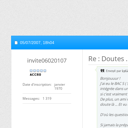
05/07/2007,
18h04
Re : Doutes .
invite06020107
Envoyé par
LyL
Bonjouuur !
J'ai eu le BAC S 
Date d'inscription
janvier
1970
intégrée dans un
si c'est vraiment
Messages
1 319
De plus, un ami m
doute là ... Et v
D'où les questio
Si jamais la pré