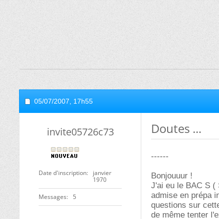
05/07/2007,
17h55
Doutes ...
invite05726c73
------
Date d'inscription
janvier
Bonjouuur !
1970
J'ai eu le BAC S (
admise en prépa in
Messages
5
questions sur cette
de même tenter l'e