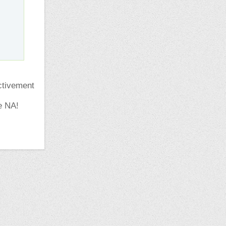
ectivement
e NA!