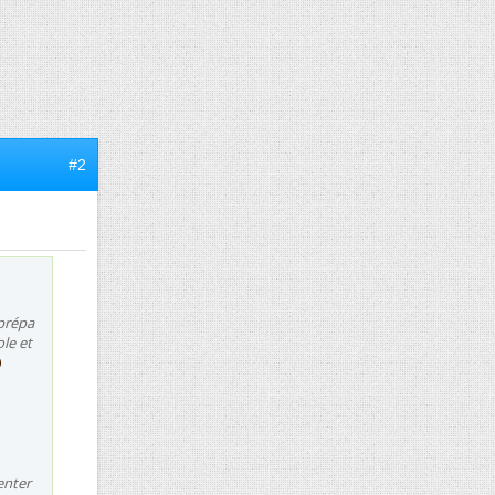
#2
 prépa
le et
enter